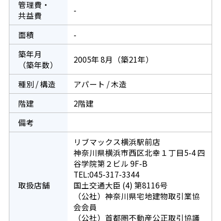
管理費・
-
共益費
面積
-
築年月
2005年 8月（築21年）
（築年数）
種別 / 構造
アパート / 木造
階建
2階建
備考
リブマックス横浜駅前店
神奈川県横浜市西区北幸１丁目5-4 四
谷学院第２ビル 9F-B
TEL:045-317-3344
取扱店舗
国土交通大臣 (4) 第8116号
（公社）神奈川県宅地建物取引業協
会会員
（公社）首都圏不動産公正取引協議