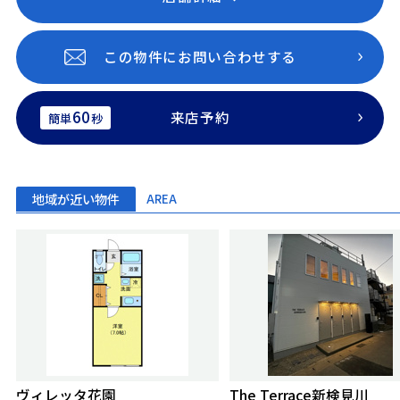
この物件にお問い合わせする
60
来店予約
簡単
秒
地域が近い物件
AREA
ヴィレッタ花園
The Terrace新検見川