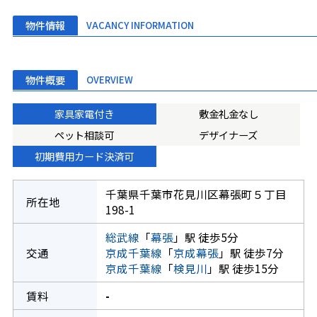
物件情報
VACANCY INFORMATION
物件概要
OVERVIEW
家具家電付き
敷金礼金なし
ペット相談可
デザイナーズ
初期費用カード決済可
千葉県千葉市花見川区幕張町５丁目
所在地
198-1
総武線
「
幕張
」駅 徒歩5分
交通
京成千葉線
「
京成幕張
」駅 徒歩7分
京成千葉線
「
検見川
」駅 徒歩15分
賃料
-