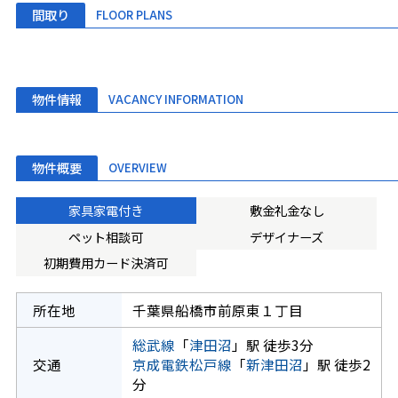
間取り
FLOOR PLANS
物件情報
VACANCY INFORMATION
物件概要
OVERVIEW
家具家電付き
敷金礼金なし
ペット相談可
デザイナーズ
初期費用カード決済可
所在地
千葉県船橋市前原東１丁目
総武線
「
津田沼
」駅 徒歩3分
交通
京成電鉄松戸線
「
新津田沼
」駅 徒歩2
分