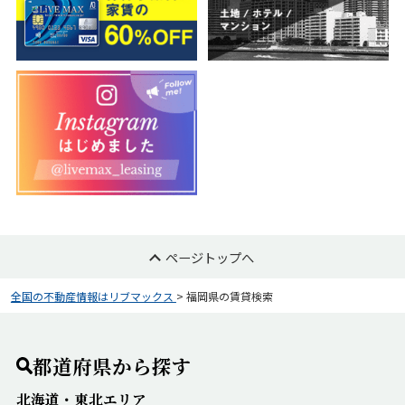
上記期間中に頂いたメール等へのご返信は、年始初
日営業日以降より順次対応させて頂きます。
2025-10-16
平素より、リブマックス賃貸のホームページをご利
用いただき誠に有り難うございます。
10/16（木）にリブマックス仙台駅前店が移転オープ
ンいたしました。
皆様のご来店を心よりお待ちしております。
仙台駅前店
〒980-0021
ページトップへ
宮城県仙台市青葉区中央1-8-40 井門仙台駅前ビル4F
【TEL】022-266-2202 【FAX】022-266-2203
全国の不動産情報はリブマックス
>
福岡県の賃貸検索
JR東北本線 仙台駅 徒歩1分
2025-10-01
都道府県から探す
平素より、リブマックス賃貸のホームページをご利
用いただき誠に有り難うございます。
北海道・東北エリア