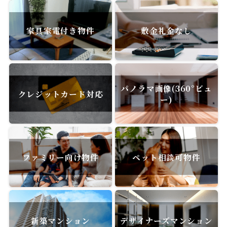
家具家電付き物件
敷金礼金なし
パノラマ画像(360°ビュ
クレジットカード対応
ー)
ファミリー向け物件
ペット相談可物件
新築マンション
デザイナーズマンション