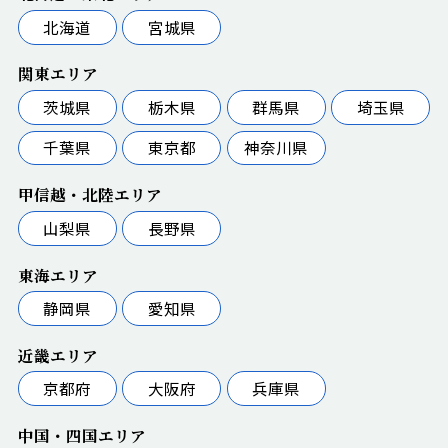
10/1（水）にリブマックス札幌駅前店がオープンい
たしました。
北海道
宮城県
皆様のご来店を心よりお待ちしております。
関東エリア
札幌駅前店
茨城県
栃木県
群馬県
埼玉県
〒060-0809
北海道札幌市北区北9条西4-10-1 N9中屋ビル1F
千葉県
東京都
神奈川県
【TEL】011-737-1730 【FAX】011-737-1731
函館本線 札幌駅 徒歩5分
甲信越・北陸エリア
2025-09-10
山梨県
長野県
平素より、リブマックス賃貸のホームページをご利
用いただき誠に有り難うございます。
東海エリア
9/10（水）にリブマックス京都駅前店がオープンい
静岡県
愛知県
たしました。
皆様のご来店を心よりお待ちしております。
近畿エリア
京都駅前店
京都府
大阪府
兵庫県
〒600-8146
京都府京都市下京区東洞院通七条東入材木町499 京
中国・四国エリア