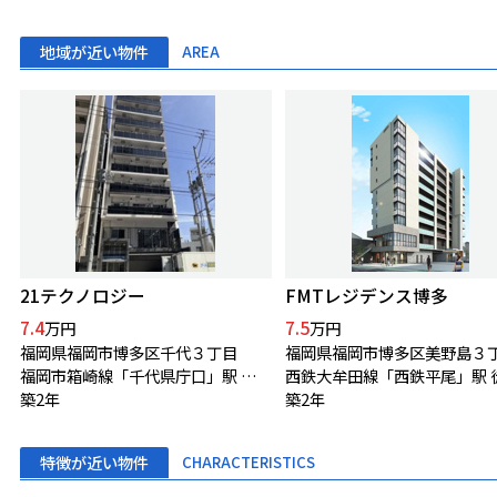
地域が近い物件
AREA
21テクノロジー
FMTレジデンス博多
7.4
7.5
万円
万円
福岡県福岡市博多区千代３丁目
福岡県福岡市博多区美野島３
福岡市箱崎線「千代県庁口」駅 徒歩3分
築2年
築2年
特徴が近い物件
CHARACTERISTICS