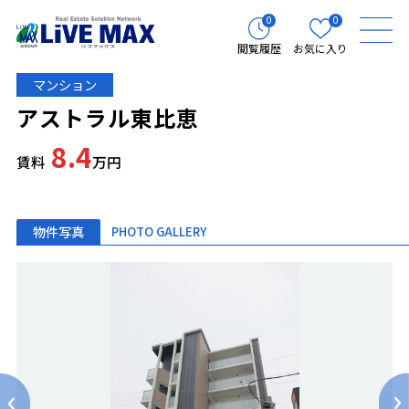
0
0
閲覧履歴
お気に入り
マンション
アストラル東比恵
8.4
賃料
万円
物件写真
PHOTO GALLERY