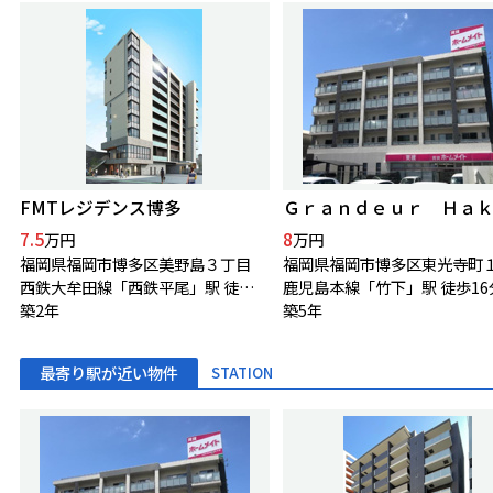
FMTレジデンス博多
7.5
8
万円
万円
福岡県福岡市博多区美野島３丁目
福岡県福岡市博多区東光寺町
西鉄大牟田線「西鉄平尾」駅 徒歩18分
鹿児島本線「竹下」駅 徒歩16
築2年
築5年
最寄り駅が近い物件
STATION