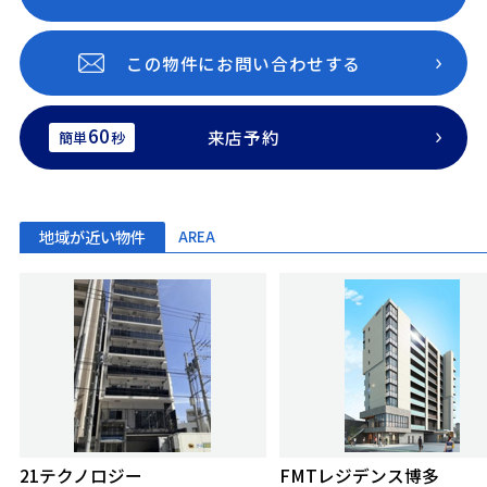
この物件にお問い合わせする
60
来店予約
簡単
秒
地域が近い物件
AREA
21テクノロジー
FMTレジデンス博多