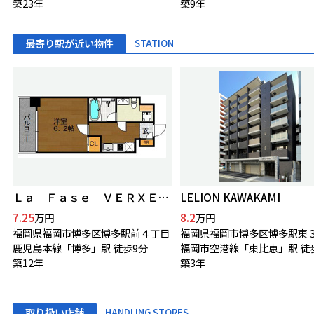
築23年
築9年
最寄り駅が近い物件
STATION
Ｌａ Ｆａｓｅ ＶＥＲＸＥＥＤ博多
LELION KAWAKAMI
7.25
8.2
万円
万円
福岡県福岡市博多区博多駅前４丁目
福岡県福岡市博多区博多駅東
鹿児島本線「博多」駅 徒歩9分
福岡市空港線「東比恵」駅 徒
築12年
築3年
取り扱い店舗
HANDLING STORES