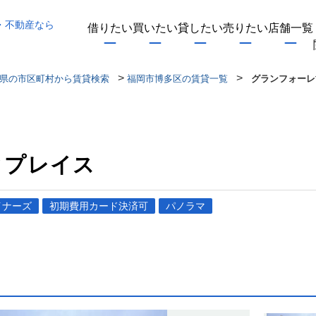
・不動産なら
借りたい
買いたい
貸したい
売りたい
店舗一覧
>
>
県の市区町村から賃貸検索
福岡市博多区の賃貸一覧
グランフォーレ
クプレイス
イナーズ
初期費用カード決済可
パノラマ