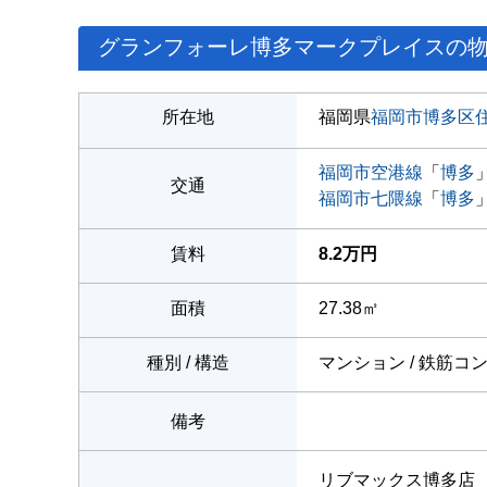
グランフォーレ博多マークプレイスの
所在地
福岡県
福岡市博多区
福岡市空港線
「
博多
交通
福岡市七隈線
「
博多
賃料
8.2万円
面積
27.38㎡
種別 / 構造
マンション / 鉄筋コ
備考
リブマックス博多店