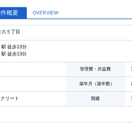
物件概要
OVERVIEW
住吉
５丁目
」駅 徒歩13分
」駅 徒歩13分
管理費・共益費
築年月（築年数）
ンクリート
階建