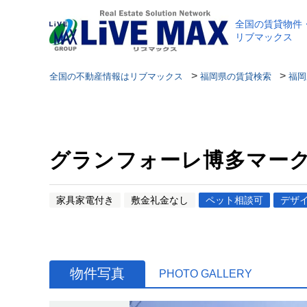
全国の賃貸物件
リブマックス
>
>
全国の不動産情報はリブマックス
福岡県の賃貸検索
福岡
グランフォーレ博多マー
家具家電付き
敷金礼金なし
ペット相談可
デザ
物件写真
PHOTO GALLERY