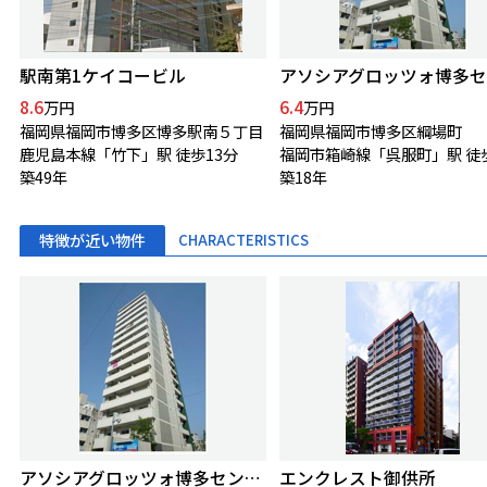
駅南第1ケイコービル
8.6
6.4
万円
万円
福岡県福岡市博多区博多駅南５丁目
福岡県福岡市博多区綱場町
鹿児島本線「竹下」駅 徒歩13分
福岡市箱崎線「呉服町」駅 徒
築49年
築18年
特徴が近い物件
CHARACTERISTICS
アソシアグロッツォ博多セントラルタワー
エンクレスト御供所