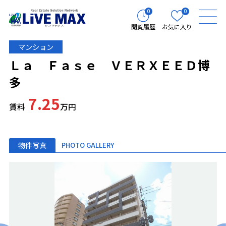
0
0
閲覧履歴
お気に入り
マンション
Ｌａ Ｆａｓｅ ＶＥＲＸＥＥＤ博
多
7.25
賃料
万円
物件写真
PHOTO GALLERY