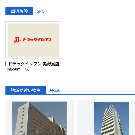
周辺施設
SPOT
ドラッグイレブン 美野島店
約550m／7分
地域が近い物件
AREA