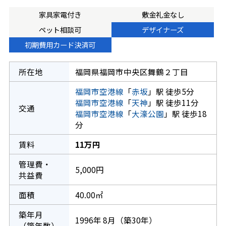
家具家電付き
敷金礼金なし
ペット相談可
デザイナーズ
初期費用カード決済可
所在地
福岡県福岡市中央区舞鶴２丁目
福岡市空港線
「
赤坂
」駅 徒歩5分
福岡市空港線
「
天神
」駅 徒歩11分
交通
福岡市空港線
「
大濠公園
」駅 徒歩18
分
賃料
11万円
管理費・
5,000円
共益費
面積
40.00㎡
築年月
1996年 8月（築30年）
（築年数）