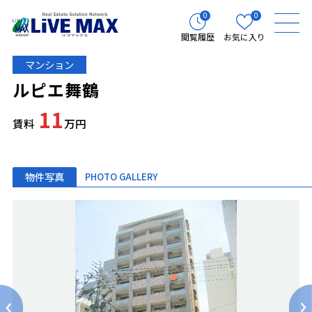
0
0
閲覧履歴
お気に入り
マンション
ルピエ舞鶴
11
賃料
万円
物件写真
PHOTO GALLERY