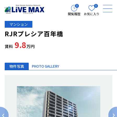
0
0
閲覧履歴
お気に入り
マンション
RJRプレシア百年橋
9.8
賃料
万円
物件写真
PHOTO GALLERY