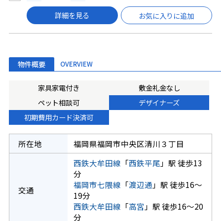
詳細を見る
お気に入りに追加
物件概要
OVERVIEW
家具家電付き
敷金礼金なし
ペット相談可
デザイナーズ
初期費用カード決済可
所在地
福岡県福岡市中央区清川３丁目
西鉄大牟田線
「
西鉄平尾
」駅 徒歩13
分
福岡市七隈線
「
渡辺通
」駅 徒歩16～
交通
19分
西鉄大牟田線
「
高宮
」駅 徒歩16～20
分