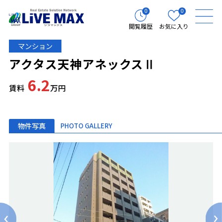
0
0
閲覧履歴
お気に入り
マンション
アクタス天神アネックスⅡ
6.2
賃料
万円
物件写真
PHOTO GALLERY