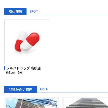
周辺施設
SPOT
ツルハドラッグ 高砂店
約91m／2分
地域が近い物件
AREA