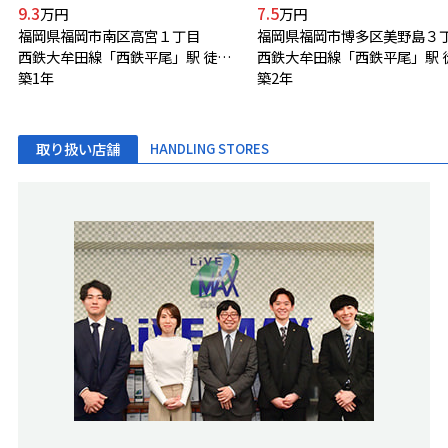
9.3
7.5
万円
万円
福岡県福岡市南区高宮１丁目
福岡県福岡市博多区美野島３
西鉄大牟田線「西鉄平尾」駅 徒歩2分
築1年
築2年
取り扱い店舗
HANDLING STORES