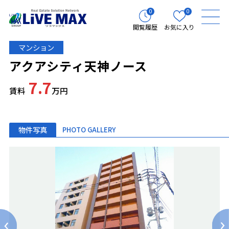
0
0
閲覧履歴
お気に入り
マンション
アクアシティ天神ノース
7.7
賃料
万円
物件写真
PHOTO GALLERY