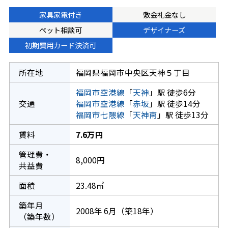
家具家電付き
敷金礼金なし
ペット相談可
デザイナーズ
初期費用カード決済可
所在地
福岡県福岡市中央区天神５丁目
福岡市空港線
「
天神
」駅 徒歩6分
交通
福岡市空港線
「
赤坂
」駅 徒歩14分
福岡市七隈線
「
天神南
」駅 徒歩13分
賃料
7.6万円
管理費・
8,000円
共益費
面積
23.48㎡
築年月
2008年 6月（築18年）
（築年数）