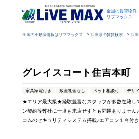
全国の賃貸物件
リブマックス
>
>
全国の不動産情報はリブマックス
兵庫県の賃貸検索
兵庫
グレイスコート住吉本町
家具家電付き
敷金礼金なし
ペット相談可
デザ
★エリア最大級★経験豊富なスタッフが多数在籍し
ン契約等弊社に一度も来店せずとも問題ありません
コムのセキュリティシステム搭載♪エアコン１台付き