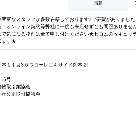
階建
験豊富なスタッフが多数在籍しております♪ご要望がありました
覧・オンライン契約等弊社に一度も来店せずとも問題ありません
ので気になる物件は全て申し付けください★セコムのセキュリテ
来ます★
１丁目3-6 ワコーレエキサイド岡本 2F
116号
建物取引業協会
動産公正取引協議会