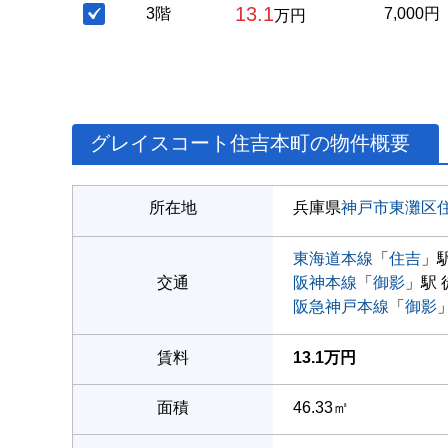
13.1
3階
7,000円
万円
グレイスコート住吉本町の物件概要
所在地
兵庫県
神戸市東灘区
東海道本線
「
住吉
」駅
交通
阪神本線
「
御影
」駅 
阪急神戸本線
「
御影
賃料
13.1万円
面積
46.33㎡