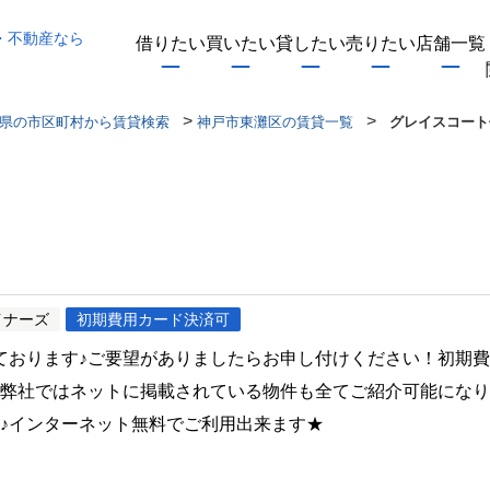
・不動産なら
借りたい
買いたい
貸したい
売りたい
店舗一覧
>
>
県の市区町村から賃貸検索
神戸市東灘区の賃貸一覧
グレイスコート
イナーズ
初期費用カード決済可
ております♪ご要望がありましたらお申し付けください！初期
♪弊社ではネットに掲載されている物件も全てご紹介可能にな
♪インターネット無料でご利用出来ます★