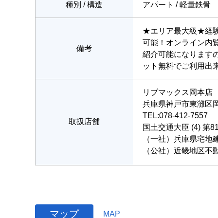
種別 / 構造
アパート / 軽量鉄骨
★エリア最大級★経
可能！オンライン内
備考
紹介可能になります
ット無料でご利用出
リブマックス岡本店
兵庫県神戸市東灘区岡本
TEL:078-412-7557
取扱店舗
国土交通大臣 (4) 第8
（一社）兵庫県宅地
（公社）近畿地区不
マップ
MAP