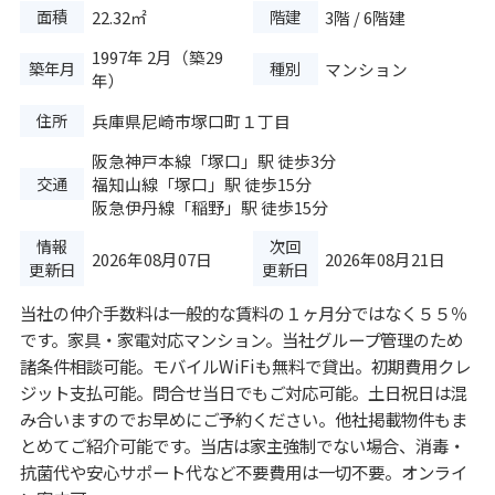
面積
階建
22.32㎡
3階 / 6階建
1997年 2月（築29
築年月
種別
マンション
年）
住所
兵庫県尼崎市塚口町１丁目
阪急神戸本線
「
塚口
」駅 徒歩3分
交通
福知山線
「
塚口
」駅 徒歩15分
阪急伊丹線
「
稲野
」駅 徒歩15分
情報
次回
2026年08月07日
2026年08月21日
更新日
更新日
当社の仲介手数料は一般的な賃料の１ヶ月分ではなく５５％
です。家具・家電対応マンション。当社グループ管理のため
諸条件相談可能。モバイルWiFiも無料で貸出。初期費用クレ
ジット支払可能。問合せ当日でもご対応可能。土日祝日は混
み合いますのでお早めにご予約ください。他社掲載物件もま
とめてご紹介可能です。当店は家主強制でない場合、消毒・
抗菌代や安心サポート代など不要費用は一切不要。オンライ