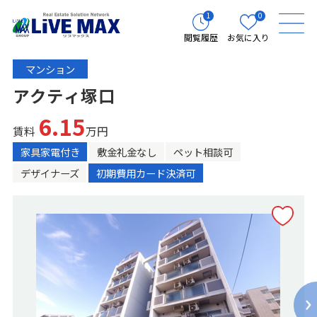
1
0
閲覧履歴
お気に入り
マンション
アクティ塚口
6.15
賃料
万円
家具家電付き
敷金礼金なし
ペット相談可
デザイナーズ
初期費用カード決済可