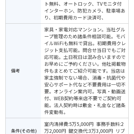
ト無料、オートロック、TVモニタ付
インターホン、防犯カメラ、駐車場あ
り、初期費用カード決済可、
家具・家電対応マンション。当社グル
ープ管理のため諸条件相談可能。モバ
イルWiFiも無料で貸出。初期費用クレ
ジット支払可能。問合せ当日でもご対
応可能。土日祝日は混み合いますので
お早めにご予約ください。他社掲載物
備考
件もまとめてご紹介可能です。当店は
家主強制でない場合、消毒・抗菌代や
安心サポート代など不要費用は一切不
要。オンライン案内可。写真・動画送
付、WEB契約等来店不要でご契約可
能。法人契約時は敷金・礼金など諸条
件変動有。
室内清掃費:5万5,000円 事務手数料:2
条件(その他)
万2,000円 鍵交換代:3万3,000円 リブ