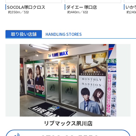
SOCOLA塚口クロス
ダイエー 塚口店
いか
約350m／5分
約440m／6分
約24
取り扱い店舗
HANDLING STORES
リブマックス夙川店