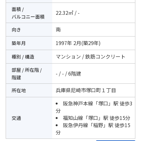
面積 /
22.32㎡ / -
バルコニー面積
南
向き
1997年 2月(築29年)
築年月
マンション / 鉄筋コンクリート
種別 / 構造
部屋 / 所在階 /
- / - / 6階建
階建
兵庫県
尼崎市
塚口町
１丁目
所在地
阪急神戸本線
「
塚口
」駅 徒歩3
分
福知山線
「
塚口
」駅 徒歩15分
交通
阪急伊丹線
「
稲野
」駅 徒歩15
分