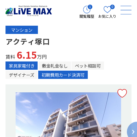
1
0
閲覧履歴
お気に入り
マンション
アクティ塚口
6.15
賃料
万円
家具家電付き
敷金礼金なし
ペット相談可
デザイナーズ
初期費用カード決済可