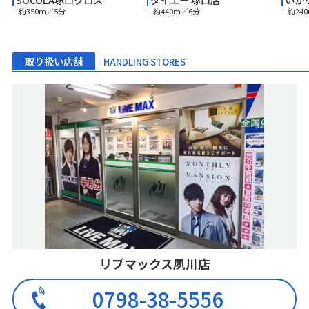
約350m／5分
約440m／6分
約24
取り扱い店舗
HANDLING STORES
リブマックス夙川店
0798-38-5556