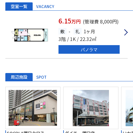
空室一覧
VACANCY
6.15
万円
(管理費 8,000円)
敷
-
礼
1ヶ月
3階 / 1K / 22.32㎡
パノラマ
周辺施設
SPOT
SOCOLA塚口クロス
ダイエー 塚口店
いか