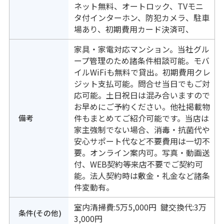
ネット無料、オートロック、TVモニ
タ付インターホン、防犯カメラ、駐車
場あり、初期費用カード決済可、
家具・家電対応マンション。当社グル
ープ管理のため諸条件相談可能。モバ
イルWiFiも無料で貸出。初期費用クレ
ジット支払可能。問合せ当日でもご対
応可能。土日祝日は混み合いますので
お早めにご予約ください。他社掲載物
備考
件もまとめてご紹介可能です。当店は
家主強制でない場合、消毒・抗菌代や
安心サポート代など不要費用は一切不
要。オンライン案内可。写真・動画送
付、WEB契約等来店不要でご契約可
能。法人契約時は敷金・礼金など諸条
件変動有。
室内清掃費:5万5,000円 鍵交換代:3万
条件(その他)
3,000円