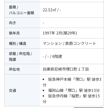
面積 /
22.32㎡ / -
バルコニー面積
-
向き
1997年 2月(築29年)
築年月
マンション / 鉄筋コンクリート
種別 / 構造
部屋 / 所在階 /
- / - / 6階建
階建
兵庫県
尼崎市
塚口町
１丁目
所在地
阪急神戸本線
「
塚口
」駅 徒歩3
分
福知山線
「
塚口
」駅 徒歩15分
交通
阪急伊丹線
「
稲野
」駅 徒歩15
分