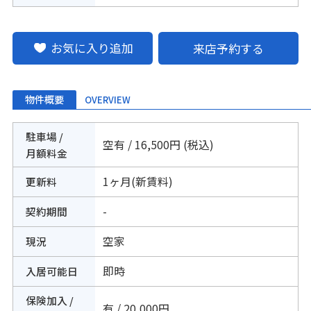
お気に入り追加
来店予約する
物件概要
OVERVIEW
駐車場 /
空有 / 16,500円 (税込)
月額料金
1ヶ月(新賃料)
更新料
-
契約期間
空家
現況
即時
入居可能日
保険加入 /
有 / 20,000円