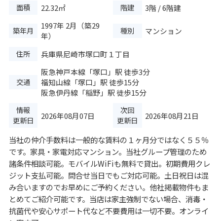
面積
階建
22.32㎡
3階 / 6階建
1997年 2月（築29
築年月
種別
マンション
年）
住所
兵庫県尼崎市塚口町１丁目
阪急神戸本線
「
塚口
」駅 徒歩3分
交通
福知山線
「
塚口
」駅 徒歩15分
阪急伊丹線
「
稲野
」駅 徒歩15分
情報
次回
2026年08月07日
2026年08月21日
更新日
更新日
当社の仲介手数料は一般的な賃料の１ヶ月分ではなく５５％
です。家具・家電対応マンション。当社グループ管理のため
諸条件相談可能。モバイルWiFiも無料で貸出。初期費用クレ
ジット支払可能。問合せ当日でもご対応可能。土日祝日は混
み合いますのでお早めにご予約ください。他社掲載物件もま
とめてご紹介可能です。当店は家主強制でない場合、消毒・
抗菌代や安心サポート代など不要費用は一切不要。オンライ