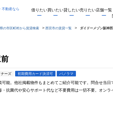
・不動産なら
借りたい
買いたい
貸したい
売りたい
店舗一覧
>
>
県の市区町村から賃貸検索
西宮市の賃貸一覧
ダイドーメゾン阪神西
駅前
イナーズ
初期費用カード決済可
パノラマ
談可能。他社掲載物件もまとめてご紹介可能です。問合せ当日
毒・抗菌代や安心サポート代など不要費用は一切不要。オンラ