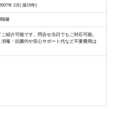
2007年 2月( 築19年)
9階建
てご紹介可能です。問合せ当日でもご対応可能。
、消毒・抗菌代や安心サポート代など不要費用は
。