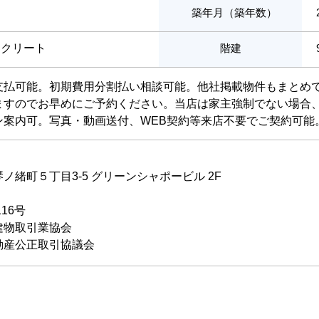
築年月（築年数）
ンクリート
階建
支払可能。初期費用分割払い相談可能。他社掲載物件もまとめ
ますのでお早めにご予約ください。当店は家主強制でない場合
ン案内可。写真・動画送付、WEB契約等来店不要でご契約可能
ノ緒町５丁目3-5 グリーンシャポービル 2F
116号
建物取引業協会
動産公正取引協議会