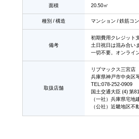
面積
20.50㎡
種別 / 構造
マンション / 鉄筋コ
初期費用クレジット
備考
土日祝日は混み合い
一切不要。オンライ
リブマックス三宮店
兵庫県神戸市中央区琴
TEL:078-252-0909
取扱店舗
国土交通大臣 (4) 第8
（一社）兵庫県宅地
（公社）近畿地区不