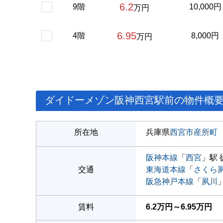
6.2
9階
10,000円
万円
6.95
4階
8,000円
万円
ダイドーメゾン阪神西宮駅前の物件概
所在地
兵庫県
西宮市
産所町
阪神本線
「
西宮
」駅 
交通
東海道本線
「
さくら
阪急神戸本線
「
夙川
賃料
6.2万円～6.95万円