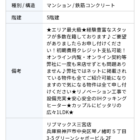
種別 / 構造
マンション / 鉄筋コンクリート
階建
5階建
★エリア最大級★経験豊富なスタッ
フが多数在籍しております♪ご要望
がありましたらお申し付けくださ
い！初期費用クレジット支払可能！
オンライン内覧・オンライン契約等
弊社に一度も来店せずとも問題あり
備考
ません♪弊社ではネットに掲載され
ている物件も全てご紹介可能になり
ますので気になる物件は全て申し付
けください★リノベーション工事で
設備充実★安心安全のIHクッキング
ヒーター★カップルにピッタリの
広々1LDK★
リブマックス三宮店
兵庫県神戸市中央区琴ノ緒町５丁目
3-5 グリーンシャポービル 2F