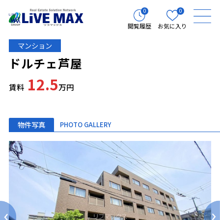
0
0
閲覧履歴
お気に入り
マンション
ドルチェ芦屋
12.5
賃料
万円
物件写真
PHOTO GALLERY