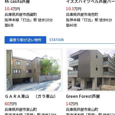
Mi casita芦屋
イスズハイツベル芦屋パー
10.4
10.3
万円
万円
兵庫県芦屋市西蔵町
兵庫県芦屋市南宮町
阪神本線「打出」駅 徒歩10分
阪神本線「打出」駅 徒歩6分
築6年
築40年
最寄り駅が近い物件
STATION
ＧＡＲＡ東山 （ガラ東山）
Green Forest芦屋
60
14
万円
万円
兵庫県芦屋市東山町
兵庫県芦屋市東山町
東海道本線「芦屋」駅 徒歩13分
東海道本線「芦屋」駅 徒歩11