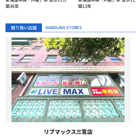
築36年
築13年
取り扱い店舗
HANDLING STORES
リブマックス三宮店