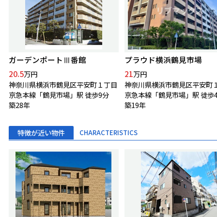
ガーデンポートⅢ番館
プラウド横浜鶴見市場
20.5
21
万円
万円
神奈川県横浜市鶴見区平安町１丁目
神奈川県横浜市鶴見区平安町
京急本線「鶴見市場」駅 徒歩9分
京急本線「鶴見市場」駅 徒歩
築28年
築19年
特徴が近い物件
CHARACTERISTICS