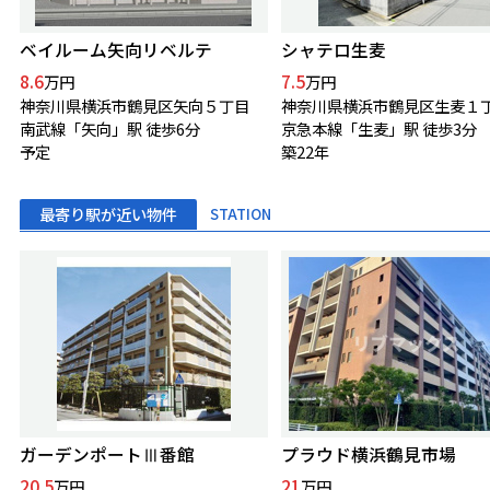
ベイルーム矢向リベルテ
シャテロ生麦
8.6
7.5
万円
万円
神奈川県横浜市鶴見区矢向５丁目
神奈川県横浜市鶴見区生麦１
南武線「矢向」駅 徒歩6分
京急本線「生麦」駅 徒歩3分
予定
築22年
最寄り駅が近い物件
STATION
ガーデンポートⅢ番館
プラウド横浜鶴見市場
20.5
21
万円
万円