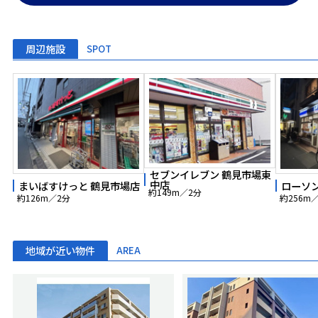
周辺施設
SPOT
セブンイレブン 鶴見市場東
中店
まいばすけっと 鶴見市場店
ローソ
約149m／2分
約126m／2分
約256m
地域が近い物件
AREA