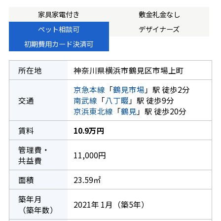
家具家電付き
敷金礼金なし
ペット相談可
デザイナーズ
初期費用カード決済可
所在地
神奈川県横浜市鶴見区市場上町
京急本線
「
鶴見市場
」駅 徒歩2分
交通
南武線
「
八丁畷
」駅 徒歩9分
京浜東北線
「
鶴見
」駅 徒歩20分
賃料
10.9万円
管理費・
11,000円
共益費
面積
23.59㎡
築年月
2021年 1月（築5年）
（築年数）