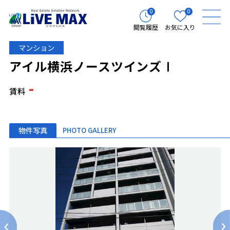
0
0
閲覧履歴
お気に入り
マンション
アイル横浜ノースツインズⅠ
-
賃料
物件写真
PHOTO GALLERY