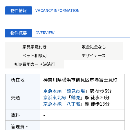
物件情報
VACANCY INFORMATION
物件概要
OVERVIEW
家具家電付き
敷金礼金なし
ペット相談可
デザイナーズ
初期費用カード決済可
所在地
神奈川県横浜市鶴見区市場富士見町
京急本線
「
鶴見市場
」駅 徒歩5分
交通
京浜東北線
「
鶴見
」駅 徒歩20分
京急本線
「
八丁畷
」駅 徒歩13分
賃料
-
管理費・
-