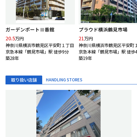
ガーデンポートⅢ番館
プラウド横浜鶴見市場
20.5
21
万円
万円
神奈川県横浜市鶴見区平安町１丁目
神奈川県横浜市鶴見区平安町
京急本線「鶴見市場」駅 徒歩9分
京急本線「鶴見市場」駅 徒歩
築28年
築19年
取り扱い店舗
HANDLING STORES