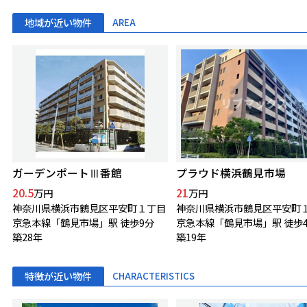
地域が近い物件
AREA
ガーデンポートⅢ番館
プラウド横浜鶴見市場
20.5
21
万円
万円
神奈川県横浜市鶴見区平安町１丁目
神奈川県横浜市鶴見区平安町
京急本線「鶴見市場」駅 徒歩9分
京急本線「鶴見市場」駅 徒歩
築28年
築19年
特徴が近い物件
CHARACTERISTICS