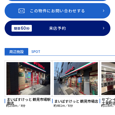
この物件にお問い合わせする
60
来店予約
簡単
秒
周辺施設
SPOT
まいばすけっと 鶴見市場駅
セブン
まいばすけっと 鶴見市場店
南店
士見町
約258m／4分
約461m／6分
約116m