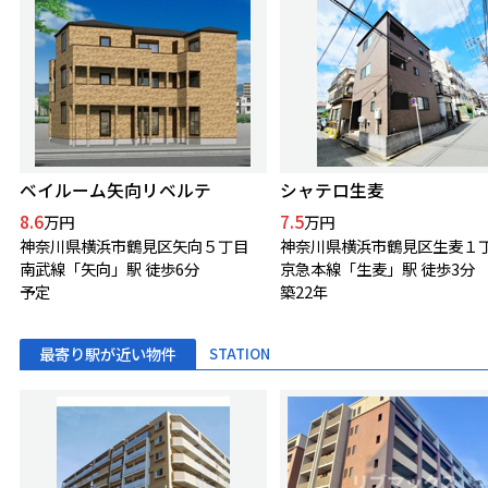
ベイルーム矢向リベルテ
シャテロ生麦
8.6
7.5
万円
万円
神奈川県横浜市鶴見区矢向５丁目
神奈川県横浜市鶴見区生麦１
南武線「矢向」駅 徒歩6分
京急本線「生麦」駅 徒歩3分
予定
築22年
最寄り駅が近い物件
STATION