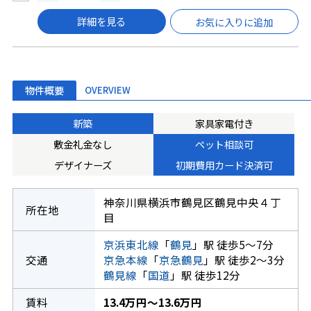
詳細を見る
お気に入りに追加
物件概要
OVERVIEW
新築
家具家電付き
敷金礼金なし
ペット相談可
デザイナーズ
初期費用カード決済可
神奈川県横浜市鶴見区鶴見中央４丁
所在地
目
京浜東北線
「
鶴見
」駅 徒歩5～7分
交通
京急本線
「
京急鶴見
」駅 徒歩2～3分
鶴見線
「
国道
」駅 徒歩12分
賃料
13.4万円～13.6万円