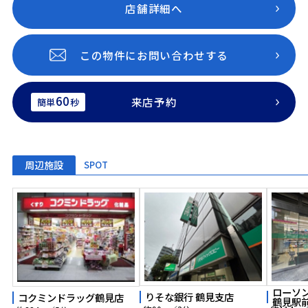
店舗詳細へ
この物件にお問い合わせする
60
来店予約
簡単
秒
周辺施設
SPOT
ローソ
りそな銀行 鶴見支店
コクミンドラッグ鶴見店
鶴見駅