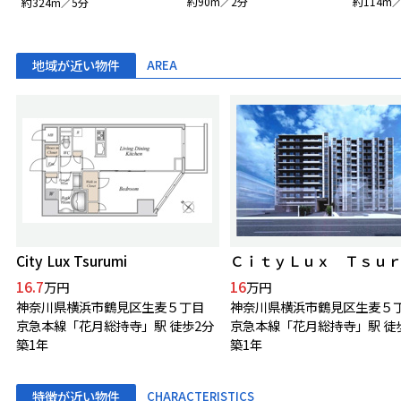
約90m／2分
約114m
約324m／5分
地域が近い物件
AREA
City Lux Tsurumi
16.7
16
万円
万円
神奈川県横浜市鶴見区生麦５丁目
神奈川県横浜市鶴見区生麦５
京急本線「花月総持寺」駅 徒歩2分
京急本線「花月総持寺」駅 徒
築1年
築1年
特徴が近い物件
CHARACTERISTICS