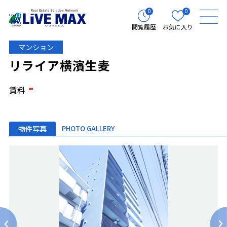
0
0
閲覧履歴
お気に入り
マンション
リライア横濱生麦
-
賃料
物件写真
PHOTO GALLERY