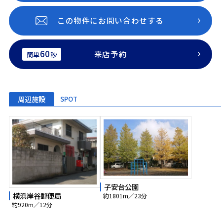
この物件にお問い合わせする
60
来店予約
簡単
秒
周辺施設
SPOT
子安台公園
横浜岸谷郵便局
約1801m／23分
約920m／12分