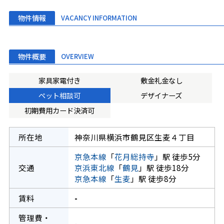
物件情報
VACANCY INFORMATION
物件概要
OVERVIEW
家具家電付き
敷金礼金なし
ペット相談可
デザイナーズ
初期費用カード決済可
所在地
神奈川県横浜市鶴見区生麦４丁目
京急本線
「
花月総持寺
」駅 徒歩5分
交通
京浜東北線
「
鶴見
」駅 徒歩18分
京急本線
「
生麦
」駅 徒歩8分
賃料
-
管理費・
-