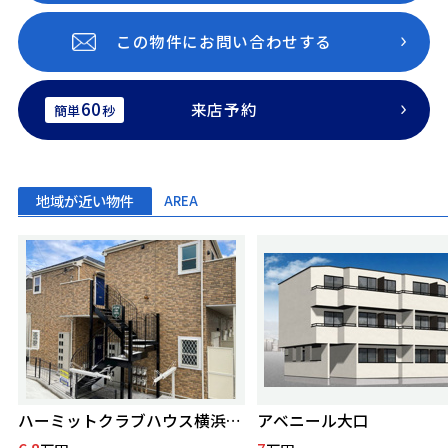
この物件にお問い合わせする
60
来店予約
簡単
秒
地域が近い物件
AREA
ハーミットクラブハウス横浜松ヶ丘
アベニール大口