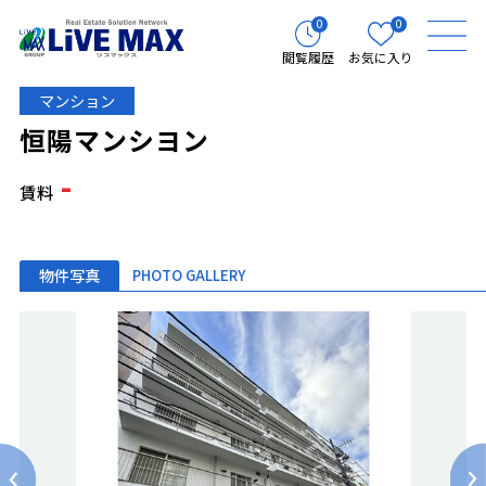
0
0
閲覧履歴
お気に入り
マンション
恒陽マンシヨン
-
賃料
物件写真
PHOTO GALLERY