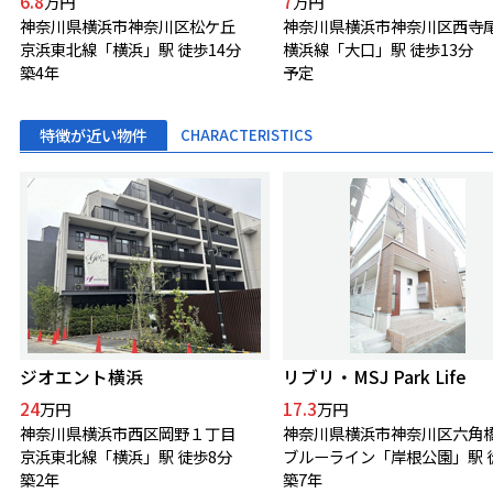
6.8
7
万円
万円
神奈川県横浜市神奈川区松ケ丘
京浜東北線「横浜」駅 徒歩14分
横浜線「大口」駅 徒歩13分
築4年
予定
特徴が近い物件
CHARACTERISTICS
ジオエント横浜
リブリ・MSJ Park Life
24
17.3
万円
万円
神奈川県横浜市西区岡野１丁目
京浜東北線「横浜」駅 徒歩8分
築2年
築7年