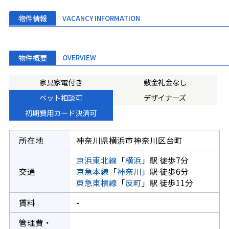
物件情報
VACANCY INFORMATION
物件概要
OVERVIEW
家具家電付き
敷金礼金なし
ペット相談可
デザイナーズ
初期費用カード決済可
所在地
神奈川県横浜市神奈川区台町
京浜東北線
「
横浜
」駅 徒歩7分
交通
京急本線
「
神奈川
」駅 徒歩6分
東急東横線
「
反町
」駅 徒歩11分
賃料
-
管理費・
-