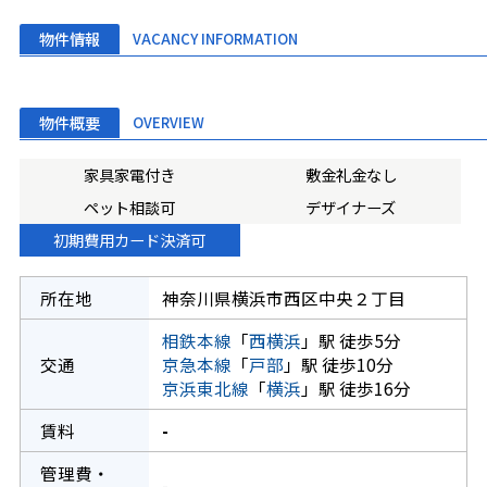
物件情報
VACANCY INFORMATION
物件概要
OVERVIEW
家具家電付き
敷金礼金なし
ペット相談可
デザイナーズ
初期費用カード決済可
所在地
神奈川県横浜市西区中央２丁目
相鉄本線
「
西横浜
」駅 徒歩5分
交通
京急本線
「
戸部
」駅 徒歩10分
京浜東北線
「
横浜
」駅 徒歩16分
賃料
-
管理費・
-