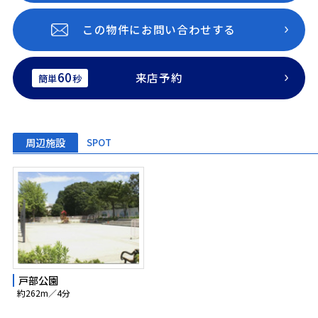
この物件にお問い合わせする
60
来店予約
簡単
秒
周辺施設
SPOT
戸部公園
約262m／4分