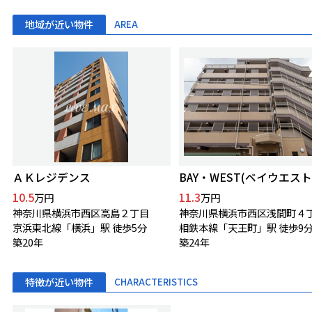
地域が近い物件
AREA
ＡＫレジデンス
BAY・WEST(ベイウエスト
10.5
11.3
万円
万円
神奈川県横浜市西区高島２丁目
神奈川県横浜市西区浅間町４
京浜東北線「横浜」駅 徒歩5分
相鉄本線「天王町」駅 徒歩9
築20年
築24年
特徴が近い物件
CHARACTERISTICS