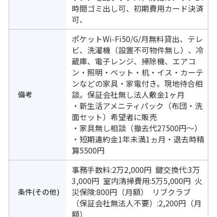
時間ゴミ出し可、初期費用カード決済
可、
ポケットWi-Fi50/G/月無料貸出、テレ
ビ、洗濯機（設置不可物件無し）、冷
蔵庫、電子レンジ、掃除機、エアコ
ン・照明・ベット・机・イス・カーテ
ンなどの家具・家電付き。現地待合相
備考
談。保証会社無し法人敷金1ヶ月
・新生活アメニティパック（布団・洗
面セット）希望者に販売
・家具無し相談（撤去代27500円～）
・短期違約金1年未満1ヵ月・退去時精
算5500円
事務手数料:2万2,000円 鍵交換代:3万
3,000円 室内清掃費用:5万5,000円 火
条件(その他)
災保険:800円（月額） リブクラブ
（保証会社無法人不要）:2,200円（月
額）