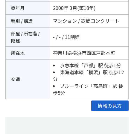
2008年 3月(築18年)
築年月
マンション / 鉄筋コンクリート
種別 / 構造
部屋 / 所在階 /
- / - / 11階建
階建
神奈川県
横浜市西区
戸部本町
所在地
京急本線
「
戸部
」駅 徒歩1分
東海道本線
「
横浜
」駅 徒歩12
分
交通
ブルーライン
「
高島町
」駅 徒
歩5分
情報の見方