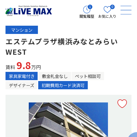
1
0
閲覧履歴
お気に入り
マンション
エステムプラザ横浜みなとみらい
WEST
9.8
賃料
万円
家具家電付き
敷金礼金なし
ペット相談可
デザイナーズ
初期費用カード決済可