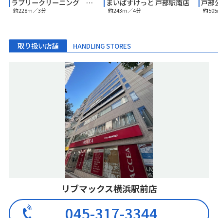
ラブリークリーニング 戸部店
まいばすけっと 戸部駅南店
戸部
約228m／3分
約243m／4分
約50
取り扱い店舗
HANDLING STORES
リブマックス横浜駅前店
045-317-3344