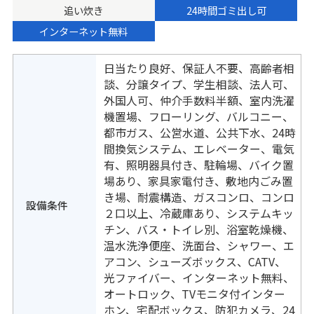
追い炊き
24時間ゴミ出し可
インターネット無料
日当たり良好、保証人不要、高齢者相
談、分譲タイプ、学生相談、法人可、
外国人可、仲介手数料半額、室内洗濯
機置場、フローリング、バルコニー、
都市ガス、公営水道、公共下水、24時
間換気システム、エレベーター、電気
有、照明器具付き、駐輪場、バイク置
場あり、家具家電付き、敷地内ごみ置
き場、耐震構造、ガスコンロ、コンロ
設備条件
２口以上、冷蔵庫あり、システムキッ
チン、バス・トイレ別、浴室乾燥機、
温水洗浄便座、洗面台、シャワー、エ
アコン、シューズボックス、CATV、
光ファイバー、インターネット無料、
オートロック、TVモニタ付インター
ホン、宅配ボックス、防犯カメラ、24