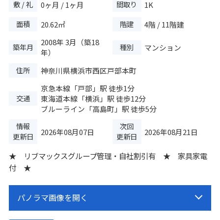
敷 / 礼
間取り
0ヶ月 / 1ヶ月
1K
面積
階建
20.62㎡
4階 / 11階建
2008年 3月（築18
築年月
種別
マンション
年）
住所
神奈川県横浜市西区戸部本町
京急本線
「
戸部
」駅 徒歩1分
交通
東海道本線
「
横浜
」駅 徒歩12分
ブルーライン
「
高島町
」駅 徒歩5分
情報
次回
2026年08月07日
2026年08月21日
更新日
更新日
★ リブマックスグループ管理・自社割引有 ★ 家具家電
付 ★