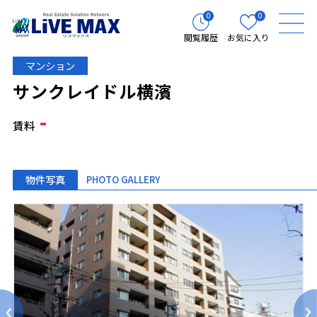
0
0
閲覧履歴
お気に入り
マンション
サンクレイドル横濱
-
賃料
物件写真
PHOTO GALLERY