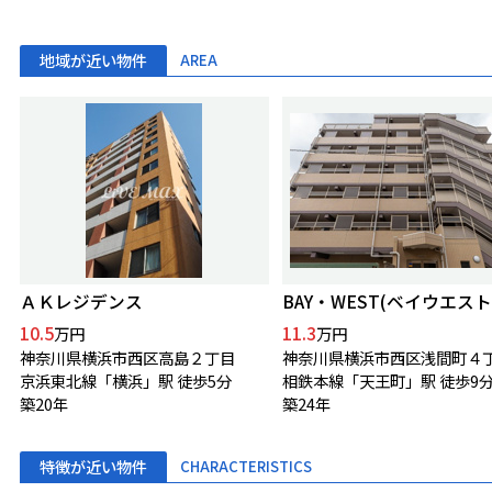
地域が近い物件
AREA
ＡＫレジデンス
BAY・WEST(ベイウエスト
10.5
11.3
万円
万円
神奈川県横浜市西区高島２丁目
神奈川県横浜市西区浅間町４
京浜東北線「横浜」駅 徒歩5分
相鉄本線「天王町」駅 徒歩9
築20年
築24年
特徴が近い物件
CHARACTERISTICS