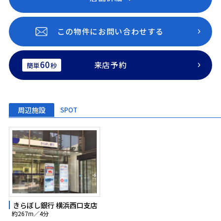
この物件にお問い合わせする
60
来店予約
簡単
秒
周辺施設
SPOT
きらぼし銀行 横浜西口支店
約267m／4分