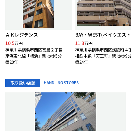
ＡＫレジデンス
BAY・WEST(ベイウエスト
10.5
11.3
万円
万円
神奈川県横浜市西区高島２丁目
神奈川県横浜市西区浅間町４
京浜東北線「横浜」駅 徒歩5分
相鉄本線「天王町」駅 徒歩9
築20年
築24年
取り扱い店舗
HANDLING STORES