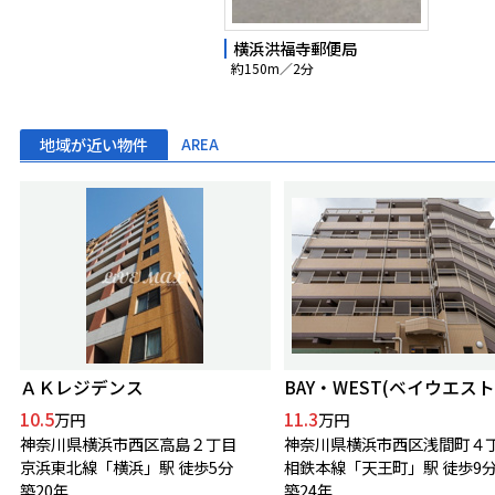
横浜洪福寺郵便局
約150m／2分
地域が近い物件
AREA
ＡＫレジデンス
BAY・WEST(ベイウエスト
10.5
11.3
万円
万円
神奈川県横浜市西区高島２丁目
神奈川県横浜市西区浅間町４
京浜東北線「横浜」駅 徒歩5分
相鉄本線「天王町」駅 徒歩9
築20年
築24年