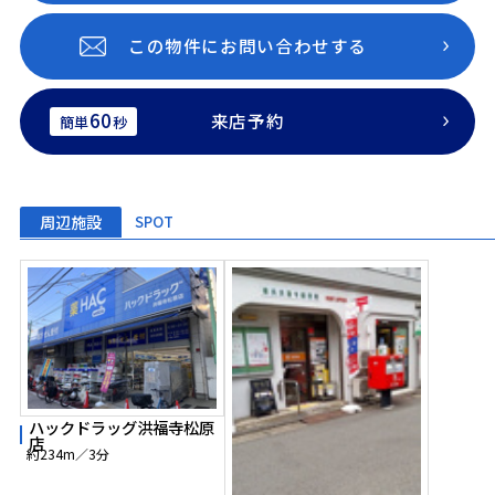
この物件にお問い合わせする
60
来店予約
簡単
秒
周辺施設
SPOT
ハックドラッグ洪福寺松原
店
約234m／3分