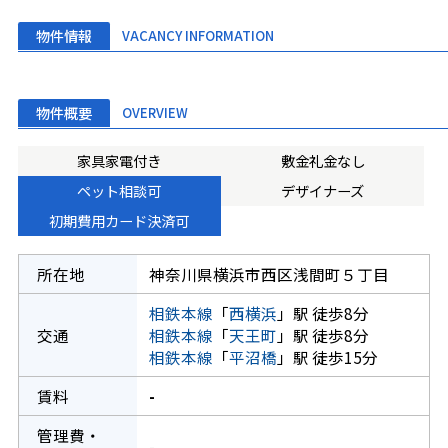
物件情報
VACANCY INFORMATION
物件概要
OVERVIEW
家具家電付き
敷金礼金なし
ペット相談可
デザイナーズ
初期費用カード決済可
所在地
神奈川県横浜市西区浅間町５丁目
相鉄本線
「
西横浜
」駅 徒歩8分
交通
相鉄本線
「
天王町
」駅 徒歩8分
相鉄本線
「
平沼橋
」駅 徒歩15分
賃料
-
管理費・
-