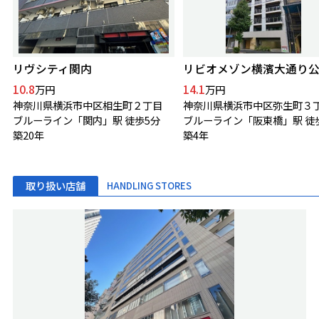
リヴシティ関内
リビオメゾン横濱大通り
10.8
14.1
万円
万円
神奈川県横浜市中区相生町２丁目
神奈川県横浜市中区弥生町３
ブルーライン「関内」駅 徒歩5分
ブルーライン「阪東橋」駅 徒
築20年
築4年
取り扱い店舗
HANDLING STORES