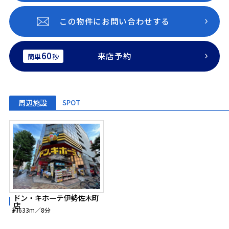
この物件にお問い合わせする
60
来店予約
簡単
秒
周辺施設
SPOT
ドン・キホーテ伊勢佐木町
店
約633m／8分