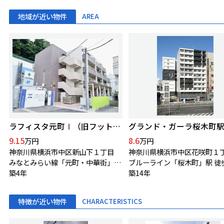
地域が近い物件
AREA
ラフィスタ元町Ⅰ（旧フットヒルズ元町）
グランド・ガーラ桜木町
9.15
8.6
万円
万円
神奈川県横浜市中区新山下１丁目
神奈川県横浜市中区花咲町１
みなとみらい線「元町・中華街」駅 徒歩5分
ブルーライン「桜木町」駅 徒
築4年
築14年
特徴が近い物件
CHARACTERISTICS