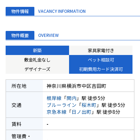
物件情報
VACANCY INFORMATION
物件概要
OVERVIEW
新築
家具家電付き
敷金礼金なし
ペット相談可
デザイナーズ
初期費用カード決済可
所在地
神奈川県横浜市中区吉田町
根岸線
「
関内
」駅 徒歩5分
交通
ブルーライン
「
桜木町
」駅 徒歩5分
京急本線
「
日ノ出町
」駅 徒歩8分
賃料
-
管理費・
-