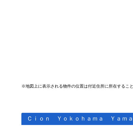
※地図上に表示される物件の位置は付近住所に所在するこ
Ｃｉｏｎ Ｙｏｋｏｈａｍａ Ｙａｍ