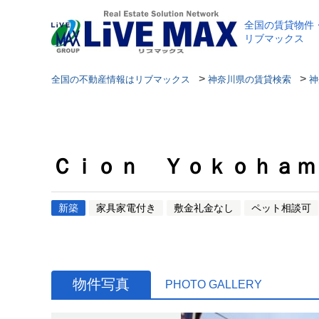
全国の賃貸物件
リブマックス
>
>
全国の不動産情報はリブマックス
神奈川県の賃貸検索
神
Ｃｉｏｎ Ｙｏｋｏｈａｍ
新築
家具家電付き
敷金礼金なし
ペット相談可
物件写真
PHOTO GALLERY