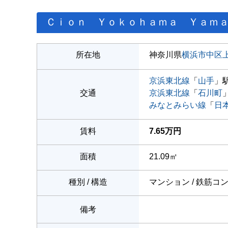
Ｃｉｏｎ Ｙｏｋｏｈａｍａ Ｙａｍ
所在地
神奈川県
横浜市中区
京浜東北線
「
山手
」駅
交通
京浜東北線
「
石川町
みなとみらい線
「
日
賃料
7.65万円
面積
21.09㎡
種別 / 構造
マンション / 鉄筋コ
備考