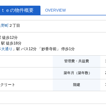
ａｔｅの物件概要
OVERVIEW
上野町
２丁目
 徒歩12分
」駅 徒歩18分
本大通り
」駅 バス12分 「妙香寺前」 停歩1分
管理費・共益費
築年月（築年数）
ンクリート
階建