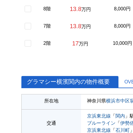
13.8
8階
8,000円
万円
13.8
7階
8,000円
万円
17
2階
10,000円
万円
グラマシー横濱関内の物件概要
OV
所在地
神奈川県
横浜市中区
京浜東北線
「
関内
」駅
交通
ブルーライン
「
伊勢
京浜東北線
「
石川町