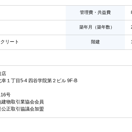
管理費・共益費
築年月（築年数）
ンクリート
階建
前店
１丁目5-4 四谷学院第２ビル 9F-B
116号
地建物取引業協会会員
産公正取引協議会加盟