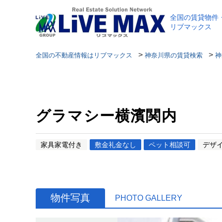
全国の賃貸物件
リブマックス
>
>
全国の不動産情報はリブマックス
神奈川県の賃貸検索
神
グラマシー横濱関内
家具家電付き
敷金礼金なし
ペット相談可
デザ
物件写真
PHOTO GALLERY