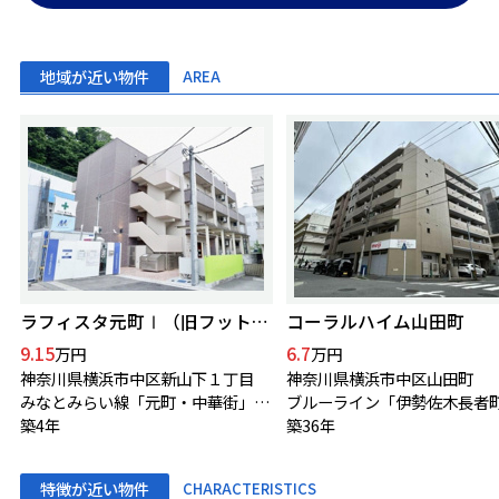
地域が近い物件
AREA
ラフィスタ元町Ⅰ（旧フットヒルズ元町）
コーラルハイム山田町
9.15
6.7
万円
万円
神奈川県横浜市中区新山下１丁目
神奈川県横浜市中区山田町
みなとみらい線「元町・中華街」駅 徒歩5分
築4年
築36年
特徴が近い物件
CHARACTERISTICS