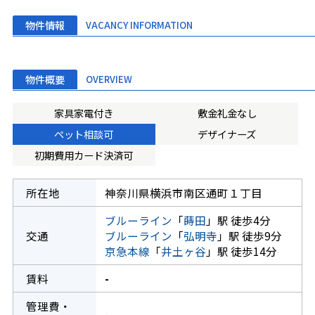
物件情報
VACANCY INFORMATION
物件概要
OVERVIEW
家具家電付き
敷金礼金なし
ペット相談可
デザイナーズ
初期費用カード決済可
所在地
神奈川県横浜市南区通町１丁目
ブルーライン
「
蒔田
」駅 徒歩4分
交通
ブルーライン
「
弘明寺
」駅 徒歩9分
京急本線
「
井土ヶ谷
」駅 徒歩14分
賃料
-
管理費・
-