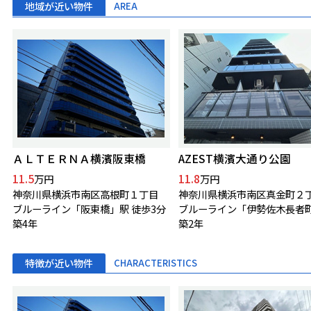
地域が近い物件
AREA
ＡＬＴＥＲＮＡ横濱阪東橋
AZEST横濱大通り公園
11.5
11.8
万円
万円
神奈川県横浜市南区高根町１丁目
神奈川県横浜市南区真金町２
ブルーライン「阪東橋」駅 徒歩3分
築4年
築2年
特徴が近い物件
CHARACTERISTICS