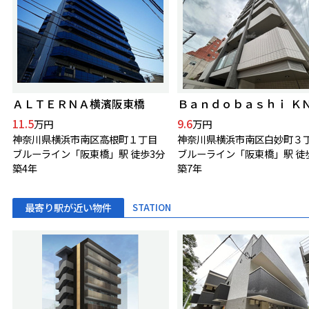
ＡＬＴＥＲＮＡ横濱阪東橋
11.5
9.6
万円
万円
神奈川県横浜市南区高根町１丁目
神奈川県横浜市南区白妙町３
ブルーライン「阪東橋」駅 徒歩3分
ブルーライン「阪東橋」駅 徒
築4年
築7年
最寄り駅が近い物件
STATION