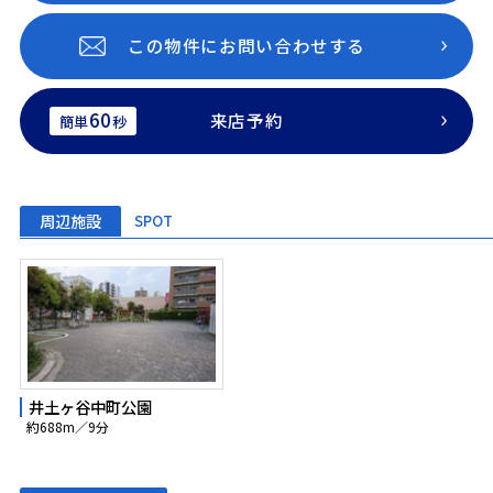
この物件にお問い合わせする
60
来店予約
簡単
秒
周辺施設
SPOT
井土ヶ谷中町公園
約688m／9分