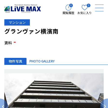
0
0
閲覧履歴
お気に入り
マンション
グランヴァン横濱南
-
賃料
物件写真
PHOTO GALLERY