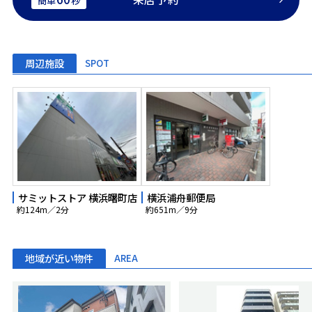
簡単
秒
周辺施設
SPOT
サミットストア 横浜曙町店
横浜浦舟郵便局
約124m／2分
約651m／9分
地域が近い物件
AREA