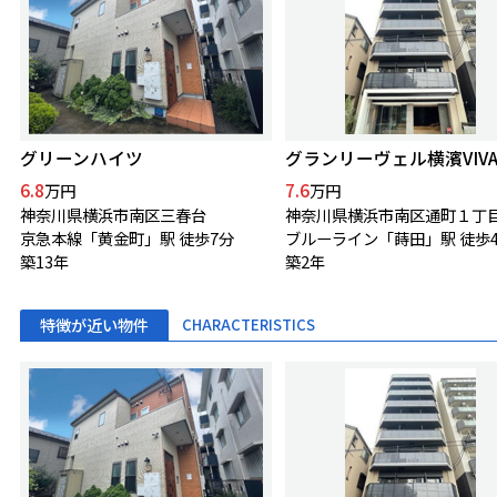
グリーンハイツ
グランリーヴェル横濱VIVA
6.8
7.6
万円
万円
神奈川県横浜市南区三春台
神奈川県横浜市南区通町１丁
京急本線「黄金町」駅 徒歩7分
ブルーライン「蒔田」駅 徒歩
築13年
築2年
特徴が近い物件
CHARACTERISTICS