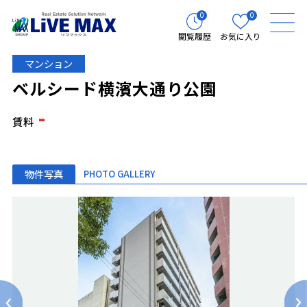
0
0
閲覧履歴
お気に入り
マンション
ベルシード横濱大通り公園
-
賃料
物件写真
PHOTO GALLERY