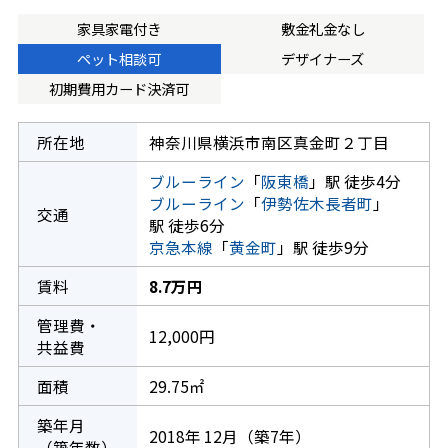
家具家電付き
敷金礼金なし
ペット相談可
デザイナーズ
初期費用カード決済可
所在地
神奈川県横浜市南区真金町２丁目
ブルーライン
「
阪東橋
」駅 徒歩4分
ブルーライン
「
伊勢佐木長者町
」
交通
駅 徒歩6分
京急本線
「
黄金町
」駅 徒歩9分
賃料
8.7万円
管理費・
12,000円
共益費
面積
29.75㎡
築年月
2018年 12月（築7年）
（築年数）