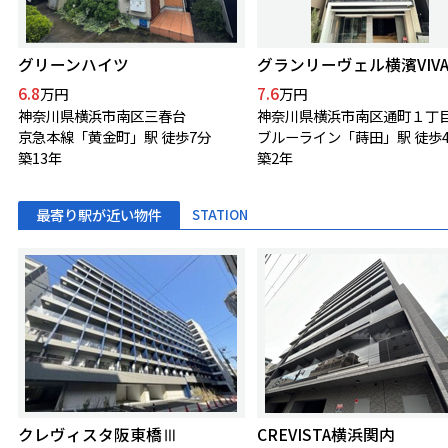
グリーンハイツ
グランリーヴェル横濱VIVA
6.8
7.6
万円
万円
神奈川県横浜市南区三春台
神奈川県横浜市南区通町１丁
京急本線「黄金町」駅 徒歩7分
ブルーライン「蒔田」駅 徒歩
築13年
築2年
最寄り駅が近い物件
STATION
クレヴィスタ阪東橋Ⅲ
CREVISTA横浜関内