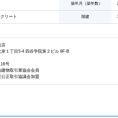
築年月（築年数）
ンクリート
階建
前店
１丁目5-4 四谷学院第２ビル 9F-B
116号
地建物取引業協会会員
産公正取引協議会加盟