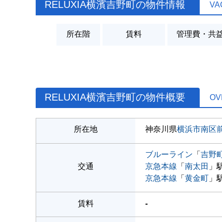
RELUXIA横濱吉野町の物件情報
VA
所在階
賃料
管理費・共
RELUXIA横濱吉野町の物件概要
OV
所在地
神奈川県
横浜市南区
ブルーライン
「
吉野
交通
京急本線
「
南太田
」駅
京急本線
「
黄金町
」駅
賃料
-