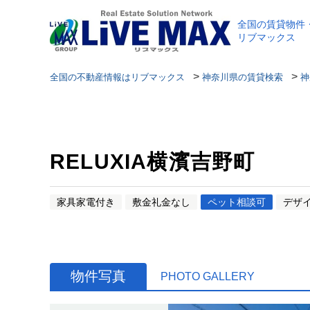
全国の賃貸物件
リブマックス
>
>
全国の不動産情報はリブマックス
神奈川県の賃貸検索
神
RELUXIA横濱吉野町
家具家電付き
敷金礼金なし
ペット相談可
デザ
物件写真
PHOTO GALLERY