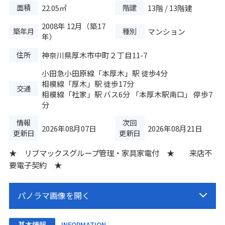
面積
階建
22.05㎡
13階 / 13階建
2008年 12月（築17
築年月
種別
マンション
年）
住所
神奈川県厚木市中町２丁目11-7
小田急小田原線
「
本厚木
」駅 徒歩4分
相模線
「
厚木
」駅 徒歩17分
交通
相模線
「
社家
」駅 バス6分 「本厚木駅南口」 停歩7
分
情報
次回
2026年08月07日
2026年08月21日
更新日
更新日
★ リブマックスグループ管理・家具家電付 ★ 来店不
要電子契約 ★
基本情報
INFORMATION