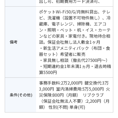
出し可、初期費用カード決済可、
ポケットWi-Fi50/G/月無料貸出、テレ
ビ、洗濯機（設置不可物件無し）、冷
蔵庫、電子レンジ、掃除機、エアコ
ン・照明・ベット・机・イス・カーテ
ンなどの家具・家電付き。現地待合相
備考
談。保証会社無し法人敷金1ヶ月
・新生活アメニティパック（布団・食
器セット）希望者に販売
・家具無し相談（撤去代27500円～）
・短期違約金1年未満1ヵ月・退去時精
算5500円
事務手数料:2万2,000円 鍵交換代:3万
3,000円 室内清掃費用:5万5,000円 火
条件(その他)
災保険:800円（月額） リブクラブ
（保証会社無法人不要）:2,200円（月
額） 性別(不問) 単身(可)