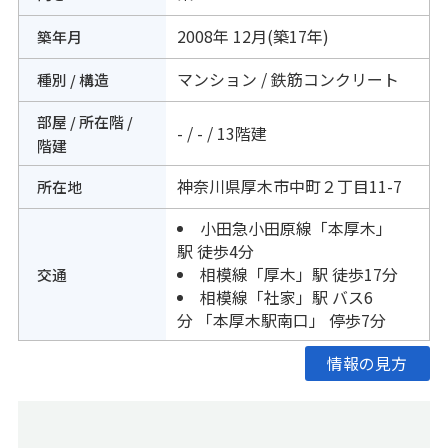
2008年 12月(築17年)
築年月
マンション / 鉄筋コンクリート
種別 / 構造
部屋 / 所在階 /
- / - / 13階建
階建
神奈川県
厚木市
中町
２丁目11-7
所在地
小田急小田原線
「
本厚木
」
駅 徒歩4分
相模線
「
厚木
」駅 徒歩17分
交通
相模線
「
社家
」駅 バス6
分 「本厚木駅南口」 停歩7分
情報の見方