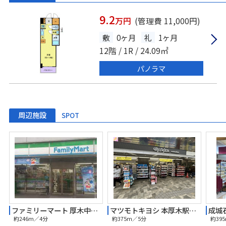
9.2
万円
(管理費 11,000円)
敷
0ヶ月
礼
1ヶ月
12階 / 1R / 24.09㎡
パノラマ
周辺施設
SPOT
ファミリーマート 厚木中町三丁目店
マツモトキヨシ 本厚木駅前店
成城
約246m／4分
約375m／5分
約39