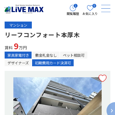
1
0
閲覧履歴
お気に入り
マンション
リーフコンフォート本厚木
9
賃料
万円
家具家電付き
敷金礼金なし
ペット相談可
デザイナーズ
初期費用カード決済可