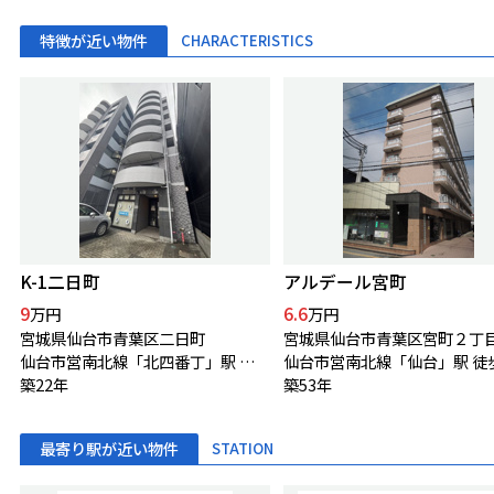
特徴が近い物件
CHARACTERISTICS
K-1二日町
アルデール宮町
9
6.6
万円
万円
宮城県仙台市青葉区二日町
宮城県仙台市青葉区宮町２丁
仙台市営南北線「北四番丁」駅 徒歩6分
築22年
築53年
最寄り駅が近い物件
STATION