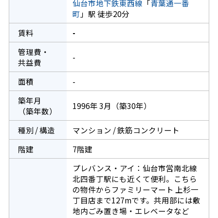
仙台市地下鉄東西線
「
青葉通一番
町
」駅 徒歩20分
賃料
-
管理費・
-
共益費
面積
-
築年月
1996年 3月（築30年）
（築年数）
種別 / 構造
マンション / 鉄筋コンクリート
階建
7階建
プレバンス・アイ：仙台市営南北線
北四番丁駅にも近くて便利。こちら
の物件からファミリーマート 上杉一
丁目店まで127mです。共用部には敷
地内ごみ置き場・エレベータなど