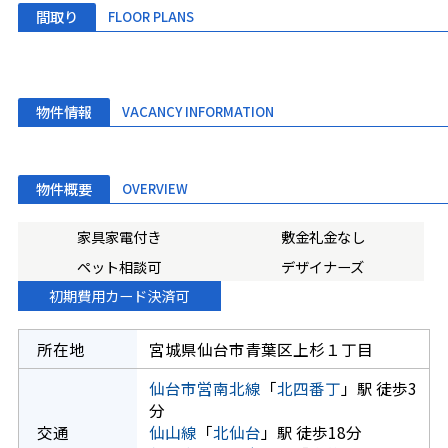
間取り
FLOOR PLANS
物件情報
VACANCY INFORMATION
物件概要
OVERVIEW
家具家電付き
敷金礼金なし
ペット相談可
デザイナーズ
初期費用カード決済可
所在地
宮城県仙台市青葉区上杉１丁目
仙台市営南北線
「
北四番丁
」駅 徒歩3
分
交通
仙山線
「
北仙台
」駅 徒歩18分