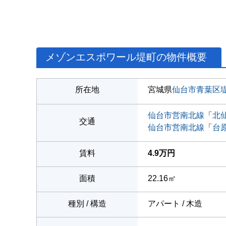
メゾンエスポワール堤町の物件概要
所在地
宮城県
仙台市青葉区
仙台市営南北線
「
北
交通
仙台市営南北線
「
台
賃料
4.9万円
面積
22.16㎡
種別 / 構造
アパート / 木造