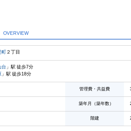
OVERVIEW
堤町
２丁目
仙台
」駅 徒歩7分
原
」駅 徒歩18分
管理費・共益費
築年月（築年数）
階建