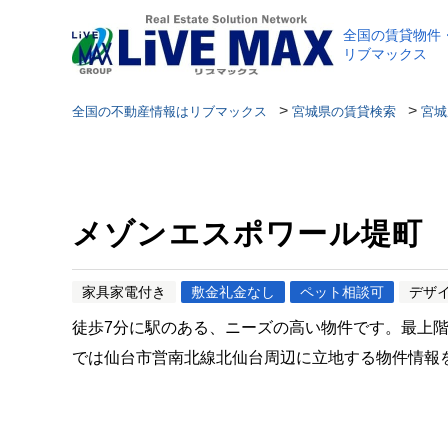
全国の賃貸物件
リブマックス
>
>
全国の不動産情報はリブマックス
宮城県の賃貸検索
宮城
メゾンエスポワール堤町
家具家電付き
敷金礼金なし
ペット相談可
デザ
徒歩7分に駅のある、ニーズの高い物件です。最上
では仙台市営南北線北仙台周辺に立地する物件情報