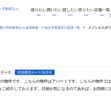
・不動産なら
借りたい
買いたい
貸したい
売りたい
店舗一覧
>
>
県の市区町村から賃貸検索
仙台市青葉区の賃貸一覧
メゾンエスポワ
イナーズ
初期費用カード決済可
階の物件です。こちらの物件はアパートです。こちらの物件で
をご紹介しております。詳細が気になるのであれば、お気軽に