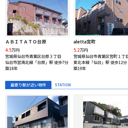
ＡＢＩＴＡＴＯ台原
aletta宮町
4.5
5.2
万円
万円
宮城県仙台市青葉区台原３丁目
宮城県仙台市青葉区宮町１丁
仙台市営南北線「台原」駅 徒歩7分
東北本線「仙台」駅 徒歩12分
築18年
築19年
最寄り駅が近い物件
STATION