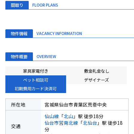
間取り
FLOOR PLANS
物件情報
VACANCY INFORMATION
物件概要
OVERVIEW
家具家電付き
敷金礼金なし
ペット相談可
デザイナーズ
初期費用カード決済可
所在地
宮城県仙台市青葉区荒巻中央
仙山線
「
北山
」駅 徒歩18分
仙台市営南北線
「
北仙台
」駅 徒歩18
交通
分