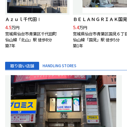
Ａｚｕｌ千代田Ⅰ
ＢＥＬＡＮＧＲＩＡＫ国
4.5
5.4
万円
万円
宮城県仙台市青葉区千代田町
宮城県仙台市青葉区国見６丁
仙山線「北山」駅 徒歩8分
仙山線「国見」駅 徒歩5分
築7年
築1年
取り扱い店舗
HANDLING STORES