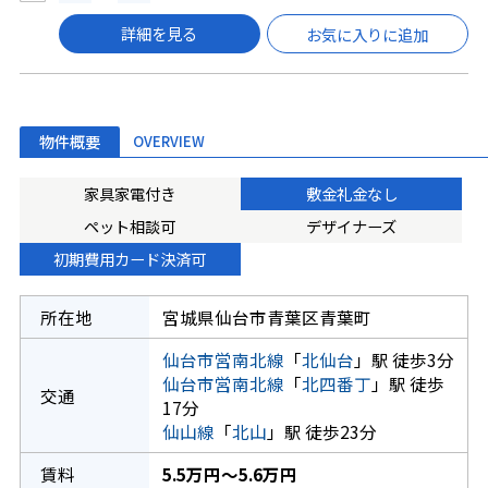
詳細を見る
お気に入りに追加
物件概要
OVERVIEW
家具家電付き
敷金礼金なし
ペット相談可
デザイナーズ
初期費用カード決済可
所在地
宮城県仙台市青葉区青葉町
仙台市営南北線
「
北仙台
」駅 徒歩3分
仙台市営南北線
「
北四番丁
」駅 徒歩
交通
17分
仙山線
「
北山
」駅 徒歩23分
賃料
5.5万円～5.6万円