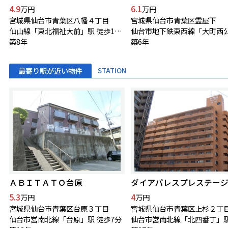
4.9
6.1
万円
万円
宮城県仙台市青葉区八幡４丁目
宮城県仙台市青葉区霊屋下
仙山線「東北福祉大前」駅 徒歩13分
築8年
築6年
最寄り駅が近い物件
STATION
ＡＢＩＴＡＴＯ台原
ダイアパレスプレステー
5.3
4
万円
万円
宮城県仙台市青葉区台原３丁目
宮城県仙台市青葉区上杉２丁
仙台市営南北線「台原」駅 徒歩7分