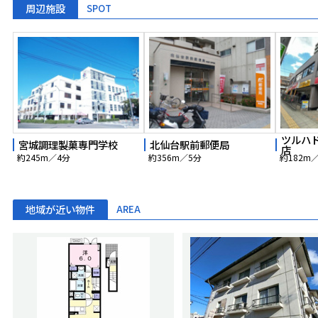
周辺施設
SPOT
ツルハ
宮城調理製菓専門学校
北仙台駅前郵便局
店
約245m／4分
約356m／5分
約182m
地域が近い物件
AREA