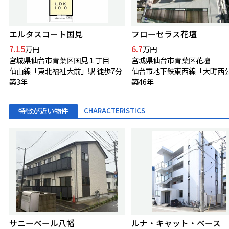
エルタスコート国見
フローセラス花壇
7.15
6.7
万円
万円
宮城県仙台市青葉区国見１丁目
宮城県仙台市青葉区花壇
仙山線「東北福祉大前」駅 徒歩7分
築3年
築46年
特徴が近い物件
CHARACTERISTICS
サニーベール八幡
ルナ・キャット・ベース