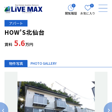
0
0
閲覧履歴
お気に入り
アパート
HOW'S北仙台
5.6
賃料
万円
物件写真
PHOTO GALLERY