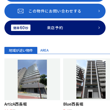
この物件にお問い合わせする
60
来店予約
簡単
秒
地域が近い物件
AREA
ArtizA西長堀
Blue西長堀