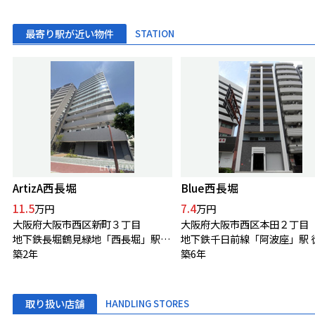
最寄り駅が近い物件
STATION
ArtizA西長堀
Blue西長堀
11.5
7.4
万円
万円
大阪府大阪市西区新町３丁目
大阪府大阪市西区本田２丁目
地下鉄長堀鶴見緑地「西長堀」駅 徒歩3分
築2年
築6年
取り扱い店舗
HANDLING STORES