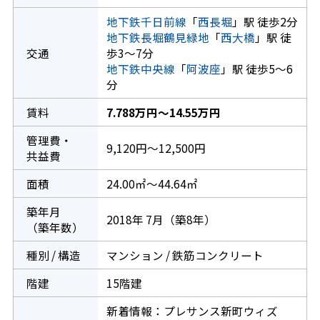
地下鉄千日前線
「
西長堀
」駅 徒歩2分
地下鉄長堀鶴見緑地
「
西大橋
」駅 徒
交通
歩3～7分
地下鉄中央線
「
阿波座
」駅 徒歩5～6
分
賃料
7.788万円～14.55万円
管理費・
9,120円～12,500円
共益費
面積
24.00㎡～44.64㎡
築年月
2018年 7月（築8年）
（築年数）
種別 / 構造
マンション / 鉄筋コンクリート
階建
15階建
新着情報：プレサンス新町ウィズ