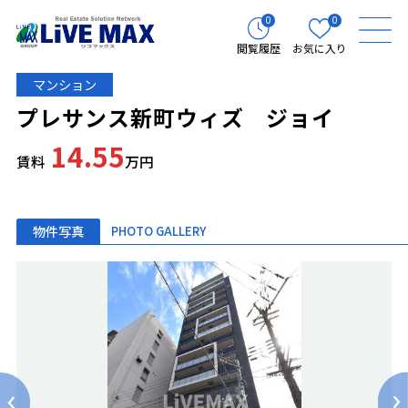
0
0
閲覧履歴
お気に入り
マンション
プレサンス新町ウィズ ジョイ
14.55
賃料
万円
物件写真
PHOTO GALLERY