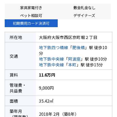
家具家電付き
敷金礼金なし
ペット相談可
デザイナーズ
初期費用カード決済可
所在地
大阪府大阪市西区京町堀２丁目
地下鉄四つ橋線
「
肥後橋
」駅 徒歩10
分
交通
地下鉄中央線
「
阿波座
」駅 徒歩10分
地下鉄中央線
「
本町
」駅 徒歩15分
賃料
11.6万円
管理費・
9,000円
共益費
面積
35.42㎡
築年月
2018年 2月（築8年）
（築年数）