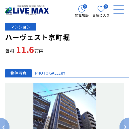
0
0
閲覧履歴
お気に入り
マンション
ハーヴェスト京町堀
11.6
賃料
万円
物件写真
PHOTO GALLERY