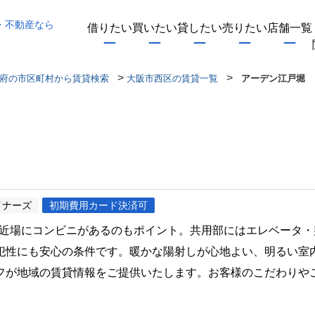
・不動産なら
借りたい
買いたい
貸したい
売りたい
店舗一覧
>
>
府の市区町村から賃貸検索
大阪市西区の賃貸一覧
アーデン江戸堀
イナーズ
初期費用カード決済可
と近場にコンビニがあるのもポイント。共用部にはエレベータ
犯性にも安心の条件です。暖かな陽射しが心地よい、明るい室
フが地域の賃貸情報をご提供いたします。お客様のこだわりや