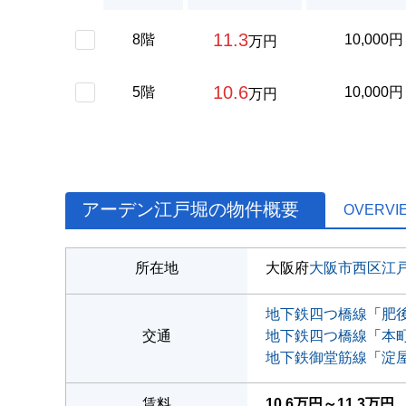
11.3
8階
10,000円
万円
10.6
5階
10,000円
万円
アーデン江戸堀の物件概要
OVERVI
所在地
大阪府
大阪市西区
江
地下鉄四つ橋線
「
肥
交通
地下鉄四つ橋線
「
本
地下鉄御堂筋線
「
淀
賃料
10.6万円～11.3万円