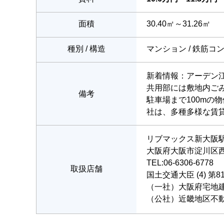
面積
30.40㎡～31.26㎡
種別 / 構造
マンション / 鉄筋コ
新着情報：アーデン江
共用部には敷地内ご
備考
駐車場まで100m
社は、多種多様な賃
リブマックス新大阪
大阪府大阪市淀川区西
TEL:06-6306-6778
取扱店舗
国土交通大臣 (4) 第8
（一社）大阪府宅地
（公社）近畿地区不