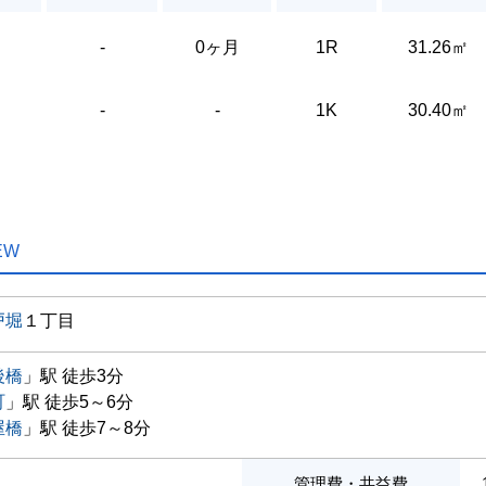
-
0ヶ月
1R
31.26㎡
-
-
1K
30.40㎡
EW
戸堀
１丁目
後橋
」駅 徒歩3分
町
」駅 徒歩5～6分
屋橋
」駅 徒歩7～8分
管理費・共益費