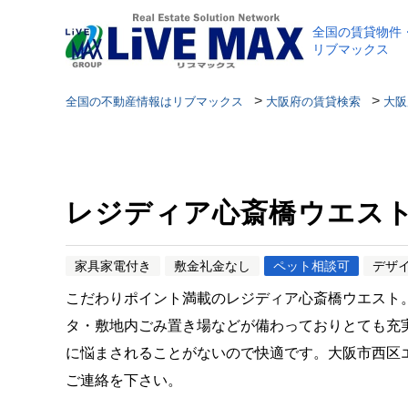
全国の賃貸物件
リブマックス
>
>
全国の不動産情報はリブマックス
大阪府の賃貸検索
大阪
レジディア心斎橋ウエス
家具家電付き
敷金礼金なし
ペット相談可
デザ
こだわりポイント満載のレジディア心斎橋ウエスト。
タ・敷地内ごみ置き場などが備わっておりとても充
に悩まされることがないので快適です。大阪市西区
ご連絡を下さい。