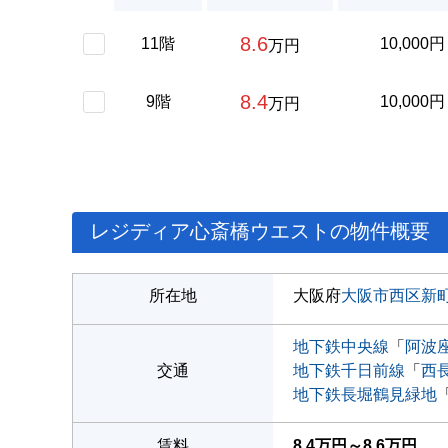
8.6
11階
10,000円
万円
8.4
9階
10,000円
万円
レジディア心斎橋ウエストの物件概要
所在地
大阪府
大阪市西区
新
地下鉄中央線
「
阿波
交通
地下鉄千日前線
「
西
地下鉄長堀鶴見緑地
賃料
8.4万円～8.6万円