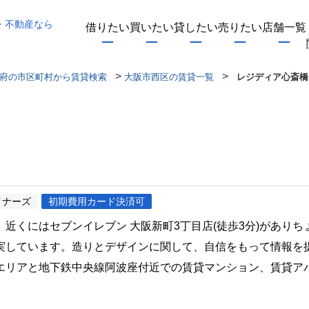
・不動産なら
借りたい
買いたい
貸したい
売りたい
店舗一覧
>
>
府の市区町村から賃貸検索
大阪市西区の賃貸一覧
レジディア心斎橋
ト
イナーズ
初期費用カード決済可
近くにはセブンイレブン 大阪新町3丁目店(徒歩3分)があり
実しています。造りとデザインに関して、自信をもって情報を
エリアと地下鉄中央線阿波座付近での賃貸マンション、賃貸ア