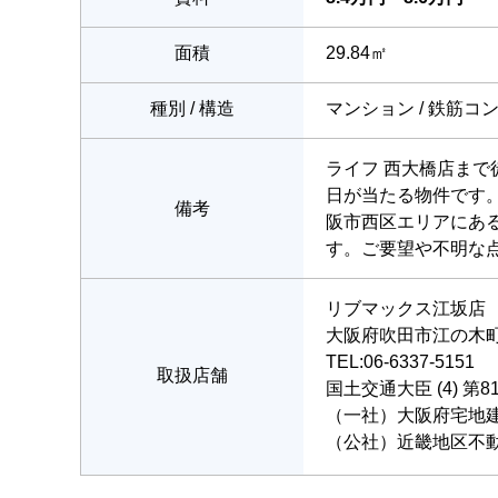
面積
29.84㎡
種別 / 構造
マンション / 鉄筋コ
ライフ 西大橋店ま
日が当たる物件です
備考
阪市西区エリアにあ
す。ご要望や不明な
リブマックス江坂店
大阪府吹田市江の木町2
TEL:06-6337-5151
取扱店舗
国土交通大臣 (4) 第8
（一社）大阪府宅地
（公社）近畿地区不