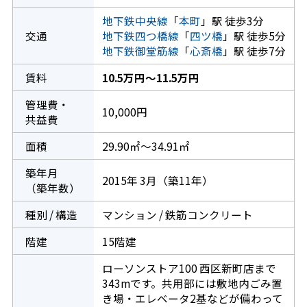
地下鉄中央線
「
本町
」駅 徒歩3分
交通
地下鉄四つ橋線
「
四ツ橋
」駅 徒歩5分
地下鉄御堂筋線
「
心斎橋
」駅 徒歩7分
賃料
10.5万円～11.5万円
管理費・
10,000円
共益費
面積
29.90㎡～34.91㎡
築年月
2015年 3月（築11年）
（築年数）
種別 / 構造
マンション / 鉄筋コンクリート
階建
15階建
ローソンストア100 西区新町店まで
343mです。共用部には敷地内ごみ置
き場・エレベータ2基などが備わって