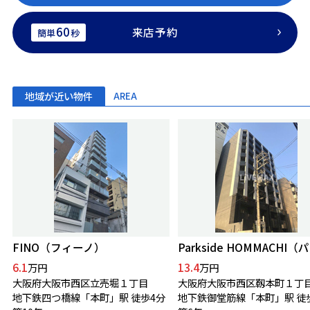
60
来店予約
簡単
秒
地域が近い物件
AREA
FINO（フィーノ）
6.1
13.4
万円
万円
大阪府大阪市西区立売堀１丁目
大阪府大阪市西区靱本町１丁
地下鉄四つ橋線「本町」駅 徒歩4分
地下鉄御堂筋線「本町」駅 徒