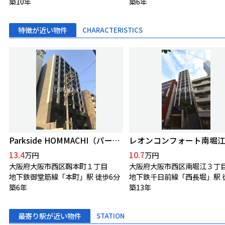
築10年
築6年
特徴が近い物件
CHARACTERISTICS
Parkside HOMMACHI（パークサイド本町）
レオンコンフォート南堀
13.4
10.7
万円
万円
大阪府大阪市西区靱本町１丁目
大阪府大阪市西区南堀江３丁
地下鉄御堂筋線「本町」駅 徒歩6分
築6年
築13年
最寄り駅が近い物件
STATION