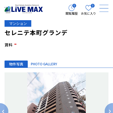
0
0
閲覧履歴
お気に入り
マンション
セレニテ本町グランデ
-
賃料
物件写真
PHOTO GALLERY