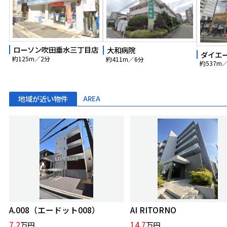
ローソン吹田垂水三丁目店
大和病院
ダイエ
約125m／2分
約411m／6分
約537m
地域が近い物件
AREA
A.008（エードット008）
AI RITORNO
7.2
14.7
万円
万円