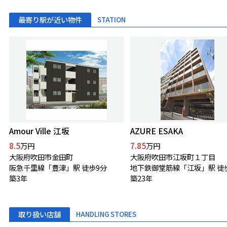
最寄り駅が近い物件
STATION
Amour Ville 江坂
AZURE ESAKA
8.5
7.85
万円
万円
大阪府吹田市金田町
大阪府吹田市江坂町１丁目
阪急千里線「豊津」駅 徒歩9分
地下鉄御堂筋線「江坂」駅 徒
築3年
築23年
取り扱い店舗
HANDLING STORES