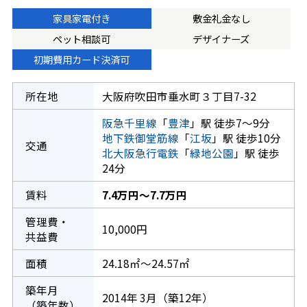
家具家電付き
敷金礼金なし
ペット相談可
デザイナーズ
初期費用カード決済可
所在地
大阪府吹田市垂水町３丁目7-32
阪急千里線
「
豊津
」駅 徒歩7～9分
地下鉄御堂筋線
「
江坂
」駅 徒歩10分
交通
北大阪急行電鉄
「
緑地公園
」駅 徒歩
24分
賃料
7.4万円～7.7万円
管理費・
10,000円
共益費
面積
24.18㎡～24.57㎡
築年月
2014年 3月（築12年）
（築年数）