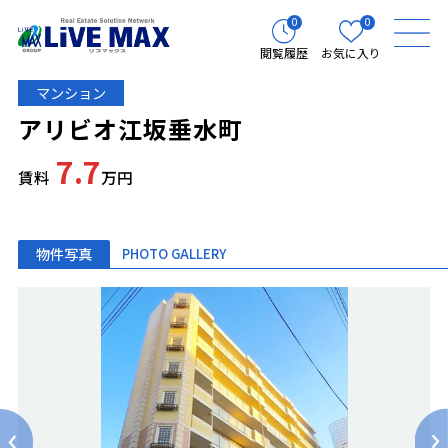
0
0
閲覧履歴
お気に入り
マンション
アリビオ江坂垂水町
7.7
賃料
万円
物件写真
PHOTO GALLERY