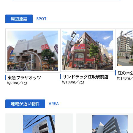
周辺施設
SPOT
江の木
サンドラッグ江坂駅前店
東急プラザオッツ
約149m
約108m／2分
約70m／1分
地域が近い物件
AREA