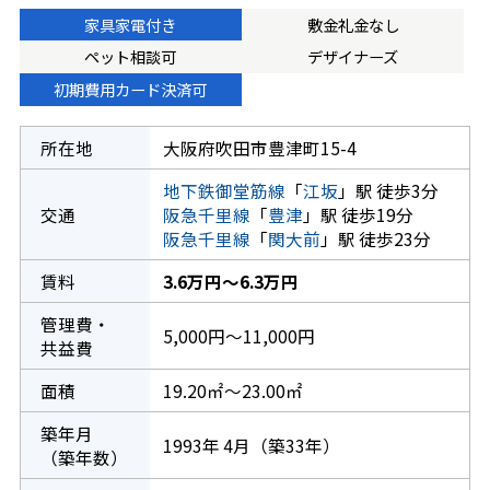
家具家電付き
敷金礼金なし
ペット相談可
デザイナーズ
初期費用カード決済可
所在地
大阪府吹田市豊津町15-4
地下鉄御堂筋線
「
江坂
」駅 徒歩3分
交通
阪急千里線
「
豊津
」駅 徒歩19分
阪急千里線
「
関大前
」駅 徒歩23分
賃料
3.6万円～6.3万円
管理費・
5,000円～11,000円
共益費
面積
19.20㎡～23.00㎡
築年月
1993年 4月（築33年）
（築年数）