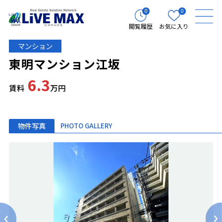
0
0
閲覧履歴
お気に入り
マンション
東明マンション江坂
6.3
賃料
万円
物件写真
PHOTO GALLERY