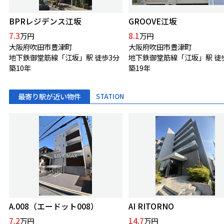
BPRレジデンス江坂
GROOVE江坂
7.3
8.1
万円
万円
大阪府吹田市豊津町
大阪府吹田市豊津町
地下鉄御堂筋線「江坂」駅 徒歩3分
築10年
築19年
最寄り駅が近い物件
STATION
A.008（エードット008）
AI RITORNO
7.2
14.7
万円
万円