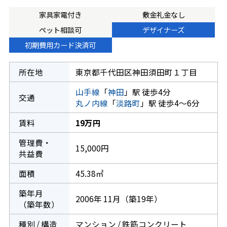
家具家電付き
敷金礼金なし
ペット相談可
デザイナーズ
初期費用カード決済可
所在地
東京都千代田区神田須田町１丁目
山手線
「
神田
」駅 徒歩4分
交通
丸ノ内線
「
淡路町
」駅 徒歩4～6分
賃料
19万円
管理費・
15,000円
共益費
面積
45.38㎡
築年月
2006年 11月（築19年）
（築年数）
種別 / 構造
マンション / 鉄筋コンクリート