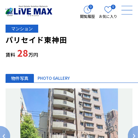
0
0
閲覧履歴
お気に入り
マンション
パリセイド東神田
28
賃料
万円
物件写真
PHOTO GALLERY