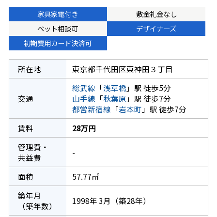
家具家電付き
敷金礼金なし
ペット相談可
デザイナーズ
初期費用カード決済可
所在地
東京都千代田区東神田３丁目
総武線
「
浅草橋
」駅 徒歩5分
交通
山手線
「
秋葉原
」駅 徒歩7分
都営新宿線
「
岩本町
」駅 徒歩7分
賃料
28万円
管理費・
-
共益費
面積
57.77㎡
築年月
1998年 3月（築28年）
（築年数）