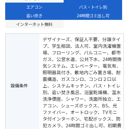
エアコン
バス・トイレ別
追い炊き
24時間ゴミ出し可
インターネット無料
デザイナーズ、保証人不要、分譲タイ
プ、学生相談、法人可、室内洗濯機置
場、フローリング、バルコニー、都市
ガス、公営水道、公共下水、24時間換
気システム、エレベーター、電気有、
照明器具付き、敷地内ごみ置き場、耐
震構造、ガスコンロ、コンロ２口以
設備条件
上、システムキッチン、バス・トイレ
別、追い焚き風呂、浴室乾燥機、温水
洗浄便座、シャワー、洗面所独立、エ
アコン、シューズボックス、BS、光
ファイバー、オートロック、TVモニ
タ付インターホン、宅配ボックス、防
犯カメラ、24時間ゴミ出し可、初期費