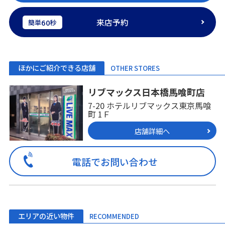
来店予約
60
簡単
秒
ほかにご紹介できる店舗
OTHER STORES
リブマックス日本橋馬喰町店
7-20 ホテルリブマックス東京馬喰
町 1Ｆ
店舗詳細へ
電話でお問い合わせ
エリアの近い物件
RECOMMENDED