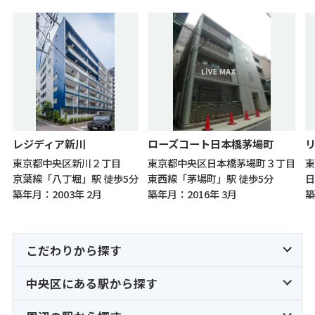
レジディア新川
ローズコート日本橋茅場町
東京都中央区新川２丁目
東京都中央区日本橋茅場町３丁目
東
京葉線「八丁堀」駅 徒歩5分
東西線「茅場町」駅 徒歩5分
日
築年月：2003年 2月
築年月：2016年 3月
築
こだわりから探す
中央区にある駅から探す