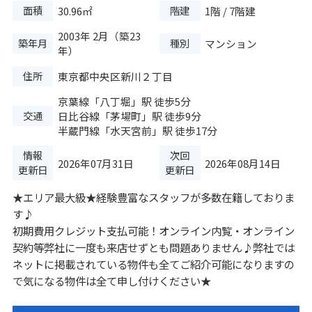
面積
階建
30.96㎡
1階 / 7階建
2003年 2月（築23
築年月
種別
マンション
年）
住所
東京都中央区新川２丁目
京葉線
「
八丁堀
」駅 徒歩5分
交通
日比谷線
「
茅場町
」駅 徒歩9分
半蔵門線
「
水天宮前
」駅 徒歩17分
情報
次回
2026年07月31日
2026年08月14日
更新日
更新日
★エリア最大級★経験豊富なスタッフが多数在籍しておりま
す♪
初期費用クレジット支払可能！オンライン内覧・オンライン
契約等弊社に一度も来店せずとも問題ありません♪弊社では
ネットに掲載されている物件も全てご紹介可能になりますの
で気になる物件は全て申し付けください★