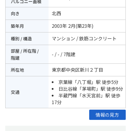
バルコニー面積
北西
向き
2003年 2月(築23年)
築年月
マンション / 鉄筋コンクリート
種別 / 構造
部屋 / 所在階 /
- / - / 7階建
階建
東京都
中央区
新川
２丁目
所在地
京葉線
「
八丁堀
」駅 徒歩5分
日比谷線
「
茅場町
」駅 徒歩9分
交通
半蔵門線
「
水天宮前
」駅 徒歩
17分
情報の見方