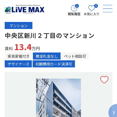
1
0
閲覧履歴
お気に入り
マンション
中央区新川２丁目のマンション
13.4
賃料
万円
家具家電付き
敷金礼金なし
ペット相談可
デザイナーズ
初期費用カード決済可