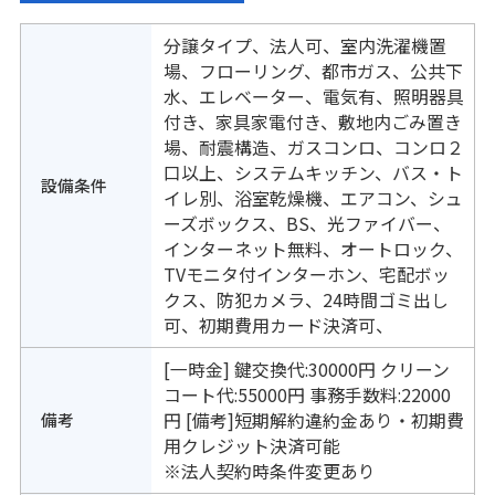
分譲タイプ、法人可、室内洗濯機置
場、フローリング、都市ガス、公共下
水、エレベーター、電気有、照明器具
付き、家具家電付き、敷地内ごみ置き
場、耐震構造、ガスコンロ、コンロ２
口以上、システムキッチン、バス・ト
設備条件
イレ別、浴室乾燥機、エアコン、シュ
ーズボックス、BS、光ファイバー、
インターネット無料、オートロック、
TVモニタ付インターホン、宅配ボッ
クス、防犯カメラ、24時間ゴミ出し
可、初期費用カード決済可、
[一時金] 鍵交換代:30000円 クリーン
コート代:55000円 事務手数料:22000
備考
円 [備考]短期解約違約金あり・初期費
用クレジット決済可能
※法人契約時条件変更あり