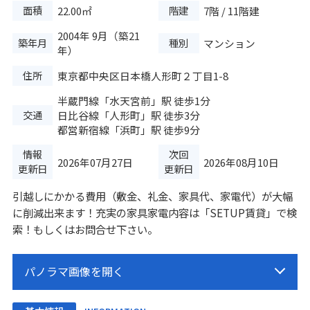
面積
階建
22.00㎡
7階 / 11階建
2004年 9月（築21
築年月
種別
マンション
年）
住所
東京都中央区日本橋人形町２丁目1-8
半蔵門線
「
水天宮前
」駅 徒歩1分
交通
日比谷線
「
人形町
」駅 徒歩3分
都営新宿線
「
浜町
」駅 徒歩9分
情報
次回
2026年07月27日
2026年08月10日
更新日
更新日
引越しにかかる費用（敷金、礼金、家具代、家電代）が大幅
に削減出来ます！充実の家具家電内容は「SETUP賃貸」で検
索！もしくはお問合せ下さい。