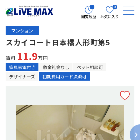
1
0
閲覧履歴
お気に入り
マンション
スカイコート日本橋人形町第5
11.9
賃料
万円
家具家電付き
敷金礼金なし
ペット相談可
デザイナーズ
初期費用カード決済可