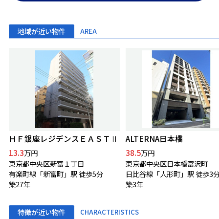
地域が近い物件
AREA
ＨＦ銀座レジデンスＥＡＳＴⅡ
ALTERNA日本橋
13.3
38.5
万円
万円
東京都中央区新富１丁目
東京都中央区日本橋富沢町
有楽町線「新富町」駅 徒歩5分
日比谷線「人形町」駅 徒歩3
築27年
築3年
特徴が近い物件
CHARACTERISTICS